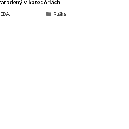
zaradený v kategóriách
EDAJ
Rúška