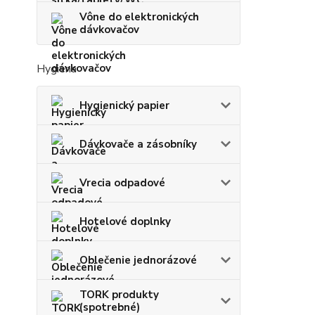
Vône do elektronických
dávkovačov
Hygiena
Hygienický papier
Dávkovače a zásobníky
Vrecia odpadové
Hotelové doplnky
Oblečenie jednorázové
TORK produkty
(spotrebné)