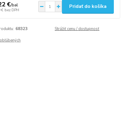
22 €
/
bal
Pridať do košíka
 €
bez DPH
roduktu:
68323
Strážiť cenu / dostupnosť
obľúbených