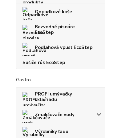
Odpadkové koše
Bezvodné pisoáre
EcoStep
Podlahová vpusť EcoStep
Sušiče rúk EcoStep
Gastro
PROFI umývačky
skla/riadu
Zmäkčovače vody
Výrobníky ľadu