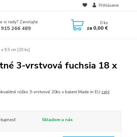
Prihlásenie
e si rady? Zavolajte.
0
ks
za
0,00 €
 915 266 489
x 9,5 cm [20 ks]
tné 3-vrstvová fuchsia 18 x
kvalitné rúško 3-vrstvové 20ks v balení Made in EU
celý
tupnosť
Skladom u nás