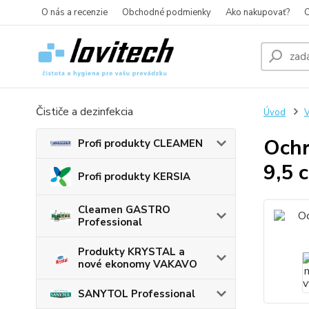
O nás a recenzie
Obchodné podmienky
Ako nakupovať?
O
Čističe a dezinfekcia
Úvod
Ochr
Profi produkty CLEAMEN
9,5 
Profi produkty KERSIA
Cleamen GASTRO
Professional
Produkty KRYSTAL a
nové ekonomy VAKAVO
SANYTOL Professional