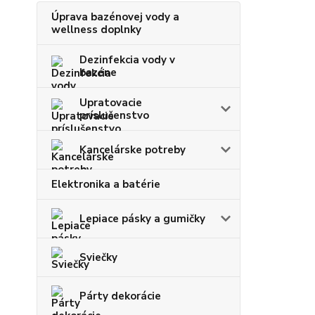
Úprava bazénovej vody a
wellness doplnky
Dezinfekcia vody v
bazéne
Upratovacie
príslušenstvo
Kancelárske potreby
Elektronika a batérie
Lepiace pásky a gumičky
Sviečky
Párty dekorácie