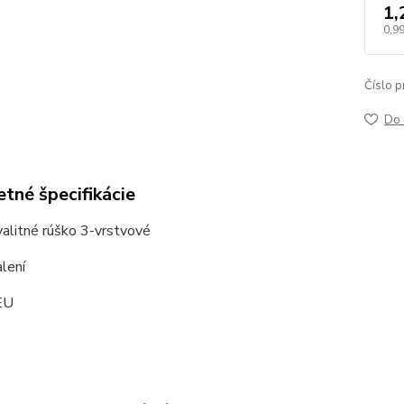
1,
0,99
Číslo p
Do 
tné špecifikácie
alitné rúško 3-vrstvové
lení
EU