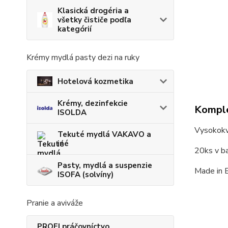
Klasická drogéria a
všetky čističe podľa
kategórií
Krémy mydlá pasty dezi na ruky
Hotelová kozmetika
Krémy, dezinfekcie
Komple
ISOLDA
Vysokokv
Tekuté mydlá VAKAVO a
iné
20ks v ba
Pasty, mydlá a suspenzie
Made in 
ISOFA (solvíny)
Pranie a aviváže
PROFI práčovníctvo