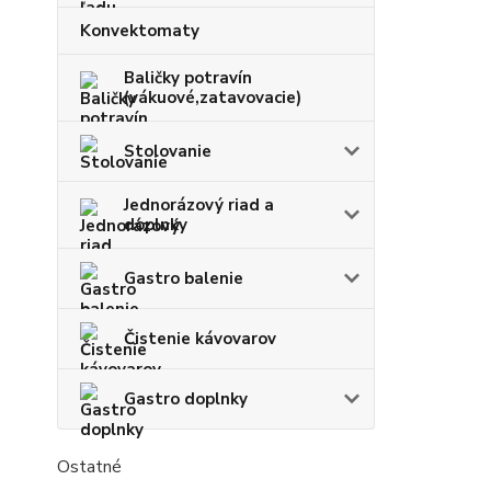
Konvektomaty
Baličky potravín
(vákuové,zatavovacie)
Stolovanie
Jednorázový riad a
doplnky
Gastro balenie
Čistenie kávovarov
Gastro doplnky
Ostatné