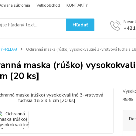
chrana súkromia
Veľkoobchod
KONTAKTY
Neviet
Hľadať
+421
VÝPREDAJ
Ochranná maska (rúško) vysokokvalitné 3-vrstvová fuchsia 18 
anná maska (rúško) vysokokvali
cm [20 ks]
Vysoko
popis
Dos