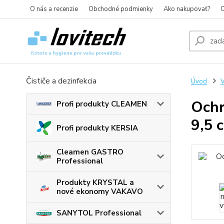
O nás a recenzie
Obchodné podmienky
Ako nakupovať?
O
Čističe a dezinfekcia
Úvod
Ochr
Profi produkty CLEAMEN
9,5 
Profi produkty KERSIA
Cleamen GASTRO
Professional
Produkty KRYSTAL a
nové ekonomy VAKAVO
SANYTOL Professional