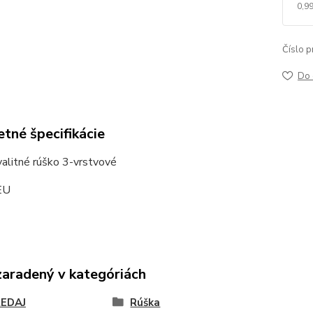
0,99
Číslo p
Do 
tné špecifikácie
alitné rúško 3-vrstvové
EU
zaradený v kategóriách
EDAJ
Rúška