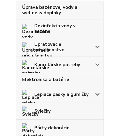
Úprava bazénovej vody a
wellness doplnky
Dezinfekcia vody v
bazéne
Upratovacie
príslušenstvo
Kancelárske potreby
Elektronika a batérie
Lepiace pásky a gumičky
Sviečky
Párty dekorácie