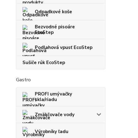
Odpadkové koše
Bezvodné pisoáre
EcoStep
Podlahová vpusť EcoStep
Sušiče rúk EcoStep
Gastro
PROFI umývačky
skla/riadu
Zmäkčovače vody
Výrobníky ľadu