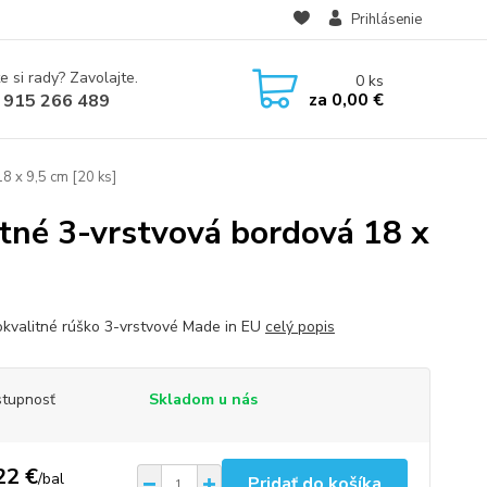
Prihlásenie
e si rady? Zavolajte.
0
ks
za
0,00 €
 915 266 489
8 x 9,5 cm [20 ks]
tné 3-vrstvová bordová 18 x
kvalitné rúško 3-vrstvové Made in EU
celý popis
tupnosť
Skladom u nás
22 €
/
bal
Pridať do košíka