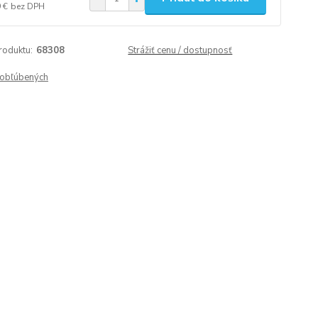
 €
bez DPH
roduktu:
68308
Strážiť cenu / dostupnosť
obľúbených