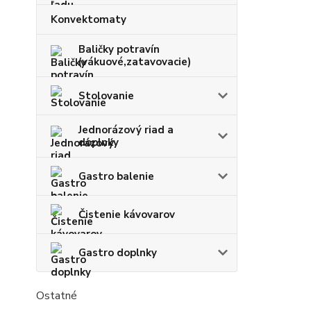
Konvektomaty
Baličky potravín
(vákuové,zatavovacie)
Stolovanie
Jednorázový riad a
doplnky
Gastro balenie
Čistenie kávovarov
Gastro doplnky
Ostatné