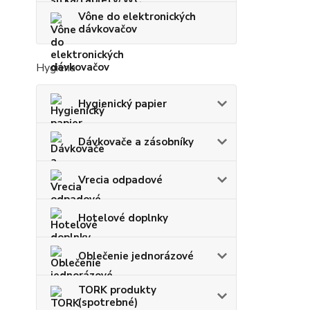
Vône do elektronických
dávkovačov
Hygiena
Hygienický papier
Dávkovače a zásobníky
Vrecia odpadové
Hotelové doplnky
Oblečenie jednorázové
TORK produkty
(spotrebné)