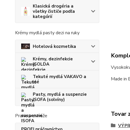
Klasická drogéria a
všetky čističe podľa
kategórií
Krémy mydlá pasty dezi na ruky
Hotelová kozmetika
Komple
Krémy, dezinfekcie
ISOLDA
Vysokokv
Tekuté mydlá VAKAVO a
Made in 
iné
Pasty, mydlá a suspenzie
ISOFA (solvíny)
Tovar 
Pranie a aviváže
VÝPR
PROFI práčovníctvo