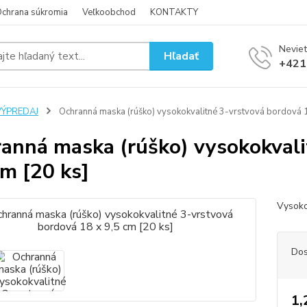
chrana súkromia
Veľkoobchod
KONTAKTY
Neviet
Hľadať
+421
VÝPREDAJ
Ochranná maska (rúško) vysokokvalitné 3-vrstvová bordová 1
anná maska (rúško) vysokokvali
cm [20 ks]
Vysoko
Dos
1,