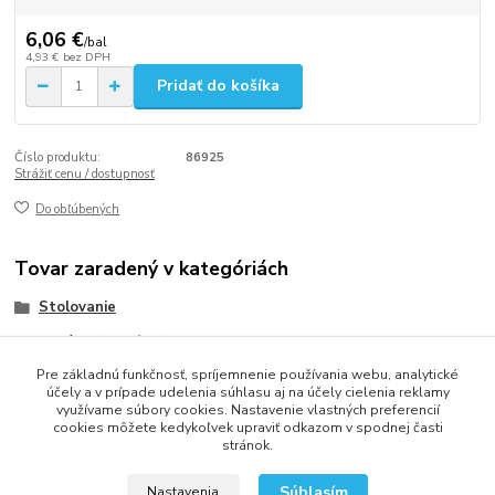
6,06 €
/
bal
4,93 €
bez DPH
Pridať do košíka
Číslo produktu:
86925
Strážiť cenu / dostupnosť
Do obľúbených
Tovar zaradený v kategóriách
Stolovanie
Obrúsky (servítky)
Pre základnú funkčnosť, spríjemnenie používania webu, analytické
Obrúsky 2-vrstvové 33x33
účely a v prípade udelenia súhlasu aj na účely cielenia reklamy
využívame súbory cookies. Nastavenie vlastných preferencií
cookies môžete kedykoľvek upraviť odkazom v spodnej časti
stránok.
2013 - 2025 LOVITECH, s.r.o. - Už 12 rokov s Vami...
Súhlasím
Nastavenia