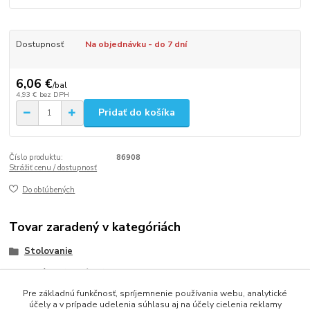
Dostupnosť
Na objednávku - do 7 dní
6,06 €
/
bal
4,93 €
bez DPH
Pridať do košíka
Číslo produktu:
86908
Strážiť cenu / dostupnosť
Do obľúbených
Tovar zaradený v kategóriách
Stolovanie
Obrúsky (servítky)
Pre základnú funkčnosť, spríjemnenie používania webu, analytické
Obrúsky 2-vrstvové 33x33
účely a v prípade udelenia súhlasu aj na účely cielenia reklamy