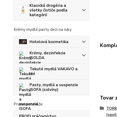
Klasická drogéria a
všetky čističe podľa
kategórií
Krémy mydlá pasty dezi na ruky
Hotelová kozmetika
Komple
Krémy, dezinfekcie
ISOLDA
Tekuté mydlá VAKAVO a
iné
Pasty, mydlá a suspenzie
ISOFA (solvíny)
Tovar 
Pranie a aviváže
TORK
(spot
PROFI práčovníctvo