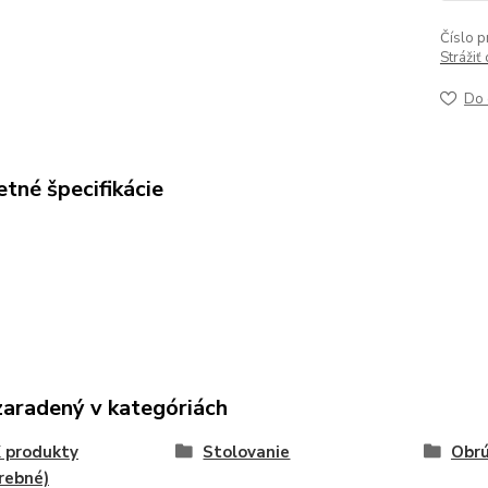
Číslo p
Strážiť
Do 
tné špecifikácie
zaradený v kategóriách
 produkty
Stolovanie
Obrú
rebné)