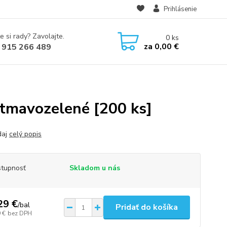
Prihlásenie
e si rady? Zavolajte.
0
ks
za
0,00 €
 915 266 489
tmavozelené [200 ks]
daj
celý popis
tupnosť
Skladom u nás
29 €
/
bal
Pridať do košíka
 €
bez DPH