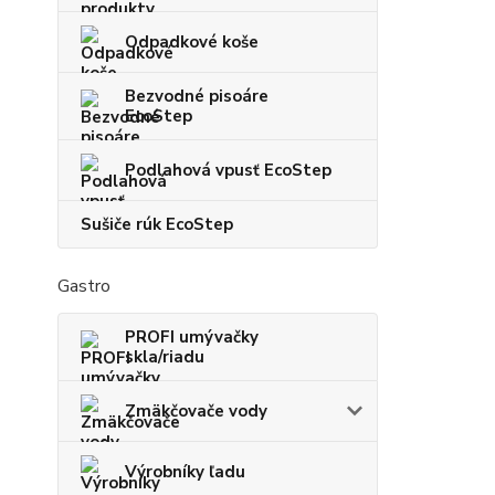
Odpadkové koše
Bezvodné pisoáre
EcoStep
Podlahová vpusť EcoStep
Sušiče rúk EcoStep
Gastro
PROFI umývačky
skla/riadu
Zmäkčovače vody
Výrobníky ľadu