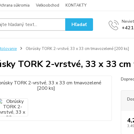
chrana súkromia
Veľkoobchod
KONTAKTY
Neviet
Hľadať
+421
tolovanie
Obrúsky TORK 2-vrstvé, 33 x 33 cm tmavozelené [200 ks]
sky TORK 2-vrstvé, 33 x 33 cm 
Dopre
Dos
4,
3,49