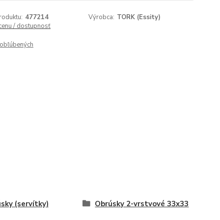
roduktu:
477214
Výrobca:
TORK (Essity)
 cenu / dostupnosť
obľúbených
sky (servítky)
Obrúsky 2-vrstvové 33x33