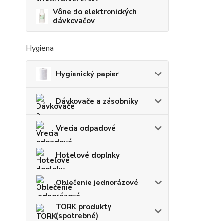
Vône do elektronických
dávkovačov
Hygiena
Hygienický papier
Dávkovače a zásobníky
Vrecia odpadové
Hotelové doplnky
Oblečenie jednorázové
TORK produkty
(spotrebné)