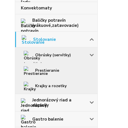
Konvektomaty
Baličky potravín
(vákuové,zatavovacie)
Stolovanie
Obrúsky (servítky)
Prestieranie
Krajky a rozetky
Jednorázový riad a
doplnky
Gastro balenie