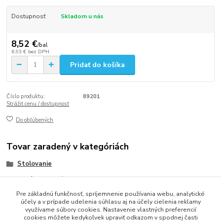
Dostupnosť
Skladom u nás
8,52 €
/
bal
6,93 €
bez DPH
Pridať do košíka
Číslo produktu:
89201
Strážiť cenu / dostupnosť
Do obľúbených
Tovar zaradený v kategóriách
Stolovanie
Obrúsky (servítky)
Pre základnú funkčnosť, spríjemnenie používania webu, analytické
Obrúsky PREMIUM/Cutlery Star/40x40
účely a v prípade udelenia súhlasu aj na účely cielenia reklamy
využívame súbory cookies. Nastavenie vlastných preferencií
cookies môžete kedykoľvek upraviť odkazom v spodnej časti