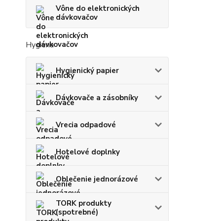
Vône do elektronických
dávkovačov
Hygiena
Hygienický papier
Dávkovače a zásobníky
Vrecia odpadové
Hotelové doplnky
Oblečenie jednorázové
TORK produkty
(spotrebné)