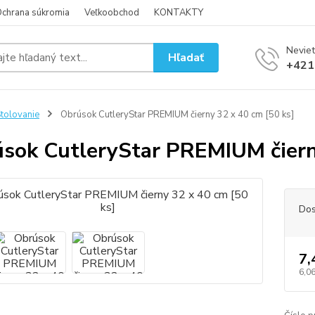
chrana súkromia
Veľkoobchod
KONTAKTY
Neviet
Hľadať
+421
tolovanie
Obrúsok CutleryStar PREMIUM čierny 32 x 40 cm [50 ks]
sok CutleryStar PREMIUM čierny
Dos
7,
6,06