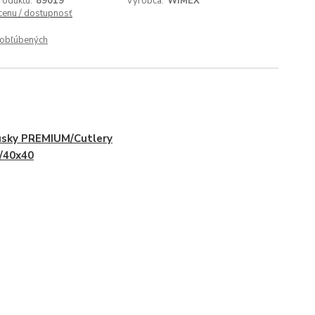
roduktu:
89019
Výrobca:
WIMEX
 cenu / dostupnosť
obľúbených
sky PREMIUM/Cutlery
/40x40