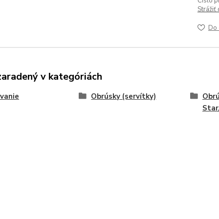
Číslo p
Strážiť
Do 
zaradený v kategóriách
vanie
Obrúsky (servítky)
Obrú
Star