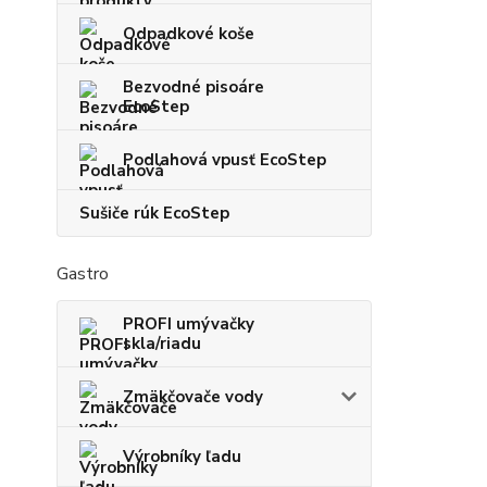
Odpadkové koše
Bezvodné pisoáre
EcoStep
Podlahová vpusť EcoStep
Sušiče rúk EcoStep
Gastro
PROFI umývačky
skla/riadu
Zmäkčovače vody
Výrobníky ľadu