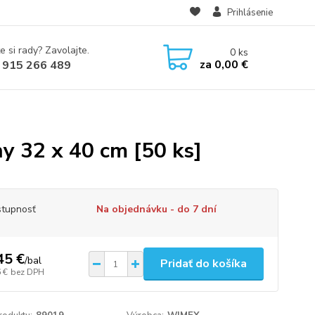
Prihlásenie
e si rady? Zavolajte.
0
ks
za
0,00 €
 915 266 489
 32 x 40 cm [50 ks]
tupnosť
Na objednávku - do 7 dní
45 €
/
bal
Pridať do košíka
 €
bez DPH