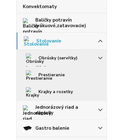
Konvektomaty
Baličky potravín
(vákuové,zatavovacie)
Stolovanie
Obrúsky (servítky)
Prestieranie
Krajky a rozetky
Jednorázový riad a
doplnky
Gastro balenie