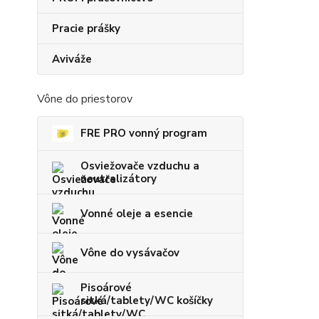
Pracie prášky
Aviváže
Vône do priestorov
FRE PRO vonný program
Osviežovače vzduchu a
neutralizátory
Vonné oleje a esencie
Vône do vysávačov
Pisoárové
sitká/tablety/WC košíčky