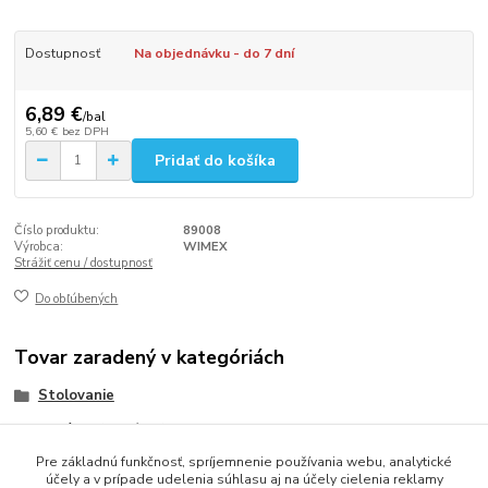
Dostupnosť
Na objednávku - do 7 dní
6,89 €
/
bal
5,60 €
bez DPH
Pridať do košíka
Číslo produktu:
89008
Výrobca:
WIMEX
Strážiť cenu / dostupnosť
Do obľúbených
Tovar zaradený v kategóriách
Stolovanie
Obrúsky (servítky)
Pre základnú funkčnosť, spríjemnenie používania webu, analytické
Obrúsky PREMIUM/Cutlery Star/40x40
účely a v prípade udelenia súhlasu aj na účely cielenia reklamy