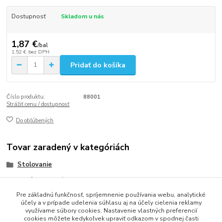
Dostupnosť
Skladom u nás
1,87 €
/
bal
1,52 €
bez DPH
Pridať do košíka
Číslo produktu:
88001
Strážiť cenu / dostupnosť
Do obľúbených
Tovar zaradený v kategóriách
Stolovanie
Obrúsky (servítky)
Pre základnú funkčnosť, spríjemnenie používania webu, analytické
Obrúsky PREMIUM/Cutlery Star/40x40
účely a v prípade udelenia súhlasu aj na účely cielenia reklamy
využívame súbory cookies. Nastavenie vlastných preferencií
cookies môžete kedykoľvek upraviť odkazom v spodnej časti