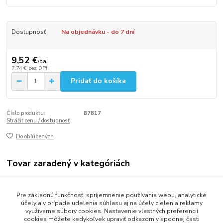
Dostupnosť
Na objednávku - do 7 dní
9,52 €
/
bal
7,74 €
bez DPH
Pridať do košíka
Číslo produktu:
87817
Strážiť cenu / dostupnosť
Do obľúbených
Tovar zaradený v kategóriách
Stolovanie
Pre základnú funkčnosť, spríjemnenie používania webu, analytické
Obrúsky (servítky)
účely a v prípade udelenia súhlasu aj na účely cielenia reklamy
využívame súbory cookies. Nastavenie vlastných preferencií
cookies môžete kedykoľvek upraviť odkazom v spodnej časti