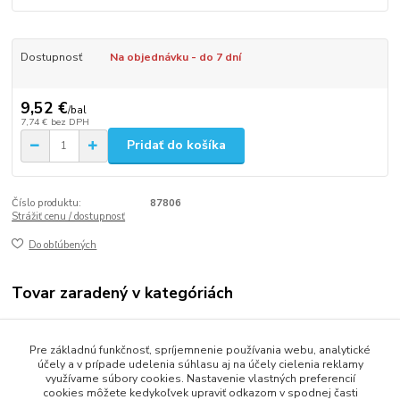
Dostupnosť
Na objednávku - do 7 dní
9,52 €
/
bal
7,74 €
bez DPH
Pridať do košíka
Číslo produktu:
87806
Strážiť cenu / dostupnosť
Do obľúbených
Tovar zaradený v kategóriách
Stolovanie
Pre základnú funkčnosť, spríjemnenie používania webu, analytické
Obrúsky (servítky)
účely a v prípade udelenia súhlasu aj na účely cielenia reklamy
využívame súbory cookies. Nastavenie vlastných preferencií
cookies môžete kedykoľvek upraviť odkazom v spodnej časti