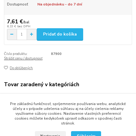
Dostupnosť
Na objednávku - do 7 dní
7,61 €
/
bal
6,19 €
bez DPH
Pridať do košíka
Číslo produktu:
87900
Strážiť cenu / dostupnosť
Do obľúbených
Tovar zaradený v kategóriách
Stolovanie
Pre základnú funkčnosť, spríjemnenie používania webu, analytické
Obrúsky (servítky)
účely a v prípade udelenia súhlasu aj na účely cielenia reklamy
využívame súbory cookies. Nastavenie vlastných preferencií
cookies môžete kedykoľvek upraviť odkazom v spodnej časti
stránok.
2013 - 2025 LOVITECH, s.r.o. - Už 12 rokov s Vami...