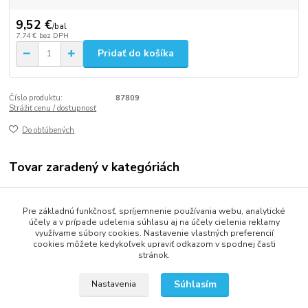
9,52 €
/
bal
7,74 €
bez DPH
Pridať do košíka
Číslo produktu:
87809
Strážiť cenu / dostupnosť
Do obľúbených
Tovar zaradený v kategóriách
Stolovanie
Pre základnú funkčnosť, spríjemnenie používania webu, analytické
Obrúsky (servítky)
účely a v prípade udelenia súhlasu aj na účely cielenia reklamy
využívame súbory cookies. Nastavenie vlastných preferencií
cookies môžete kedykoľvek upraviť odkazom v spodnej časti
stránok.
2013 - 2025 LOVITECH, s.r.o. - Už 12 rokov s Vami...
Súhlasím
Nastavenia