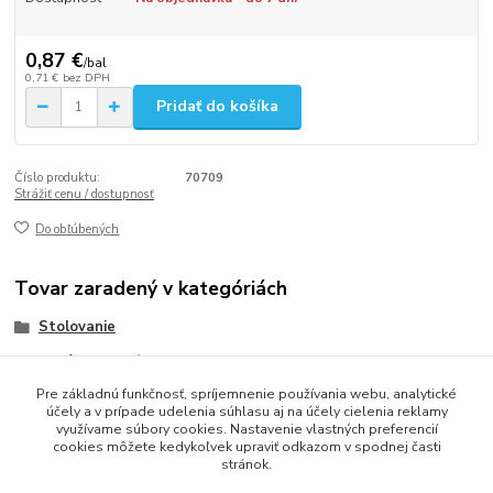
0,87 €
/
bal
0,71 €
bez DPH
Pridať do košíka
Číslo produktu:
70709
Strážiť cenu / dostupnosť
Do obľúbených
Tovar zaradený v kategóriách
Stolovanie
Obrúsky (servítky)
Pre základnú funkčnosť, spríjemnenie používania webu, analytické
Obrúsky 3-vrstvové 33x33
účely a v prípade udelenia súhlasu aj na účely cielenia reklamy
využívame súbory cookies. Nastavenie vlastných preferencií
cookies môžete kedykoľvek upraviť odkazom v spodnej časti
stránok.