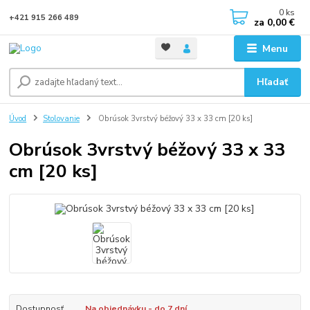
0
ks
+421 915 266 489
za
0,00 €
Menu
Hľadať
Úvod
Stolovanie
Obrúsok 3vrstvý béžový 33 x 33 cm [20 ks]
Obrúsok 3vrstvý béžový 33 x 33
cm [20 ks]
Dostupnosť
Na objednávku - do 7 dní