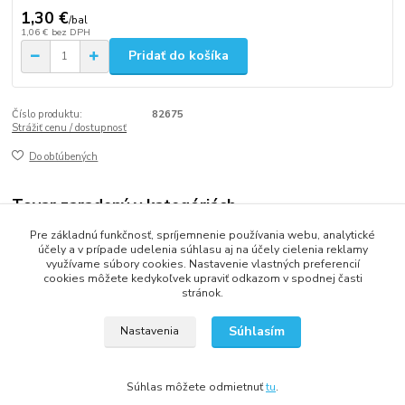
1,30 €
/
bal
1,06 €
bez DPH
Pridať do košíka
Číslo produktu:
82675
Strážiť cenu / dostupnosť
Do obľúbených
Tovar zaradený v kategóriách
Pre základnú funkčnosť, spríjemnenie používania webu, analytické
Párty dekorácie
účely a v prípade udelenia súhlasu aj na účely cielenia reklamy
využívame súbory cookies. Nastavenie vlastných preferencií
cookies môžete kedykoľvek upraviť odkazom v spodnej časti
stránok.
2013 - 2025 LOVITECH, s.r.o. - Už 12 rokov s Vami...
Súhlasím
Nastavenia
Súhlas môžete odmietnuť
tu
.
Vytvorené na
Eshop-rychlo.sk