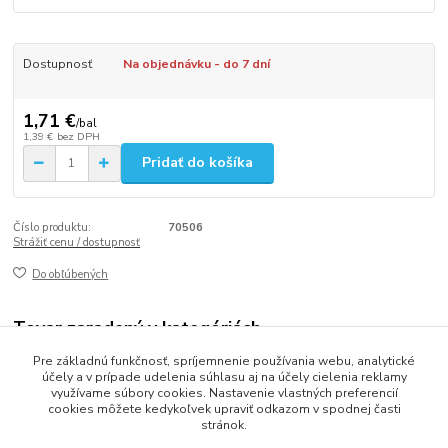
Dostupnosť
Na objednávku - do 7 dní
1,71 €
/
bal
1,39 €
bez DPH
Pridať do košíka
Číslo produktu:
70506
Strážiť cenu / dostupnosť
Do obľúbených
Tovar zaradený v kategóriách
Pre základnú funkčnosť, spríjemnenie používania webu, analytické
Obrúsky 1-vrstvové
účely a v prípade udelenia súhlasu aj na účely cielenia reklamy
využívame súbory cookies. Nastavenie vlastných preferencií
cookies môžete kedykoľvek upraviť odkazom v spodnej časti
stránok.