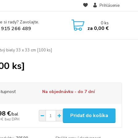
Prihlásenie
e si rady? Zavolajte.
0
ks
za
0,00 €
 915 266 489
vý biely 33 x 33 cm [100 ks]
00 ks]
tupnosť
Na objednávku - do 7 dní
98 €
/
bal
Pridať do košíka
 €
bez DPH