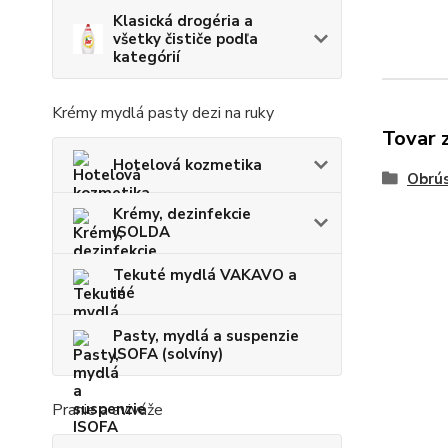
Klasická drogéria a
všetky čističe podľa
kategórií
Krémy mydlá pasty dezi na ruky
Tovar 
Hotelová kozmetika
Obrús
Krémy, dezinfekcie
ISOLDA
Tekuté mydlá VAKAVO a
iné
Pasty, mydlá a suspenzie
ISOFA (solvíny)
Pranie a aviváže