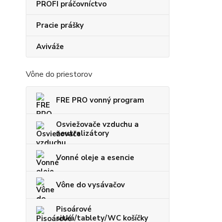
PROFI práčovníctvo
Pracie prášky
Aviváže
Vône do priestorov
FRE PRO vonný program
Osviežovače vzduchu a
neutralizátory
Vonné oleje a esencie
Vône do vysávačov
Pisoárové
sitká/tablety/WC košíčky