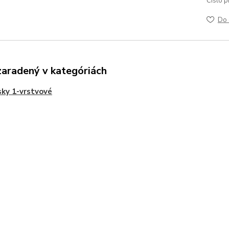
Číslo p
Do 
zaradený v kategóriách
ky 1-vrstvové