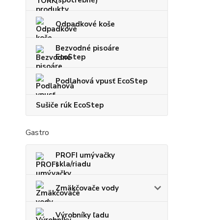
(spotrebné)
Odpadkové koše
Bezvodné pisoáre
EcoStep
Podlahová vpusť EcoStep
Sušiče rúk EcoStep
Gastro
PROFI umývačky
skla/riadu
Zmäkčovače vody
Výrobníky ľadu