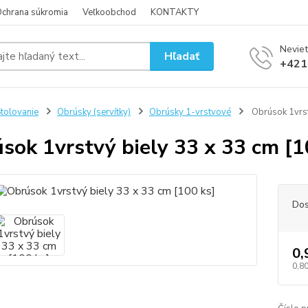
chrana súkromia
Veľkoobchod
KONTAKTY
Neviet
Hľadať
+421
tolovanie
Obrúsky (servítky)
Obrúsky 1-vrstvové
Obrúsok 1vrst
sok 1vrstvý biely 33 x 33 cm [1
Dos
0,
0,80