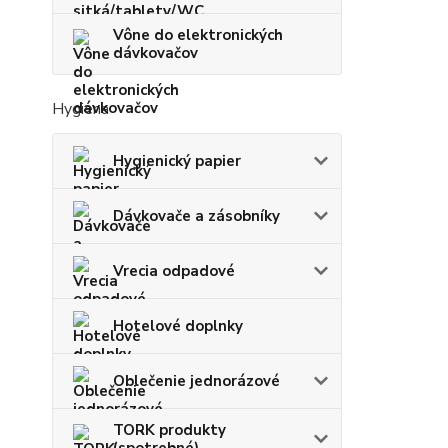
Vône do elektronických
dávkovačov
Hygiena
Hygienický papier
Dávkovače a zásobníky
Vrecia odpadové
Hotelové doplnky
Oblečenie jednorázové
TORK produkty