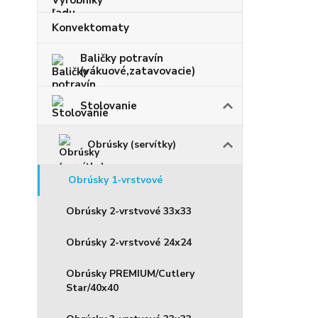
Konvektomaty
Baličky potravín
(vákuové,zatavovacie)
Stolovanie
Obrúsky (servítky)
Obrúsky 1-vrstvové
Obrúsky 2-vrstvové 33x33
Obrúsky 2-vrstvové 24x24
Obrúsky PREMIUM/Cutlery
Star/40x40