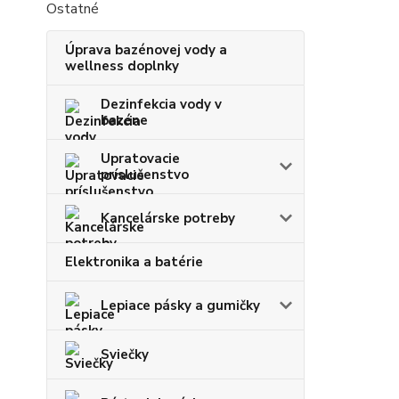
Ostatné
Úprava bazénovej vody a
wellness doplnky
Dezinfekcia vody v
bazéne
Upratovacie
príslušenstvo
Kancelárske potreby
Elektronika a batérie
Lepiace pásky a gumičky
Sviečky