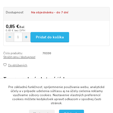
Dostupnosť
Na objednávku - do 7 dní
0,85 €
/
bal
0,69 €
bez DPH
Pridať do košíka
Číslo produktu:
70330
Strážiť cenu / dostupnosť
Do obľúbených
Tovar zaradený v kategóriách
Pre základnú funkčnosť, spríjemnenie používania webu, analytické
Obrúsky 1-vrstvové
účely a v prípade udelenia súhlasu aj na účely cielenia reklamy
využívame súbory cookies. Nastavenie vlastných preferencií
cookies môžete kedykoľvek upraviť odkazom v spodnej časti
stránok.
2013 - 2025 LOVITECH, s.r.o. - Už 12 rokov s Vami...