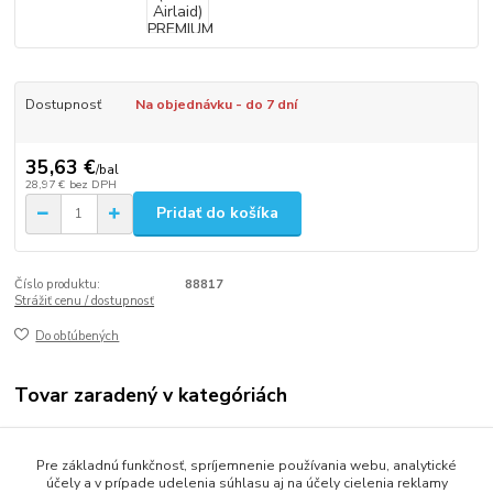
Dostupnosť
Na objednávku - do 7 dní
35,63 €
/
bal
28,97 €
bez DPH
Pridať do košíka
Číslo produktu:
88817
Strážiť cenu / dostupnosť
Do obľúbených
Tovar zaradený v kategóriách
Stolovanie
Pre základnú funkčnosť, spríjemnenie používania webu, analytické
Prestieranie
účely a v prípade udelenia súhlasu aj na účely cielenia reklamy