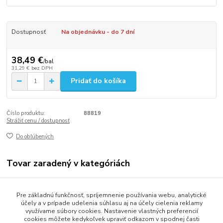
Dostupnosť
Na objednávku - do 7 dní
38,49 €
/
bal
31,29 €
bez DPH
Pridať do košíka
Číslo produktu:
88819
Strážiť cenu / dostupnosť
Do obľúbených
Tovar zaradený v kategóriách
Stolovanie
Pre základnú funkčnosť, spríjemnenie používania webu, analytické
Prestieranie
účely a v prípade udelenia súhlasu aj na účely cielenia reklamy
využívame súbory cookies. Nastavenie vlastných preferencií
cookies môžete kedykoľvek upraviť odkazom v spodnej časti