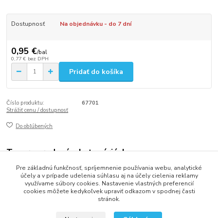
Dostupnosť
Na objednávku - do 7 dní
0,95 €
/
bal
0,77 €
bez DPH
Pridať do košíka
Číslo produktu:
67701
Strážiť cenu / dostupnosť
Do obľúbených
Tovar zaradený v kategóriách
Pre základnú funkčnosť, spríjemnenie používania webu, analytické
OBOJSTRANNÉ LEPIACE PÁSKY
účely a v prípade udelenia súhlasu aj na účely cielenia reklamy
využívame súbory cookies. Nastavenie vlastných preferencií
cookies môžete kedykoľvek upraviť odkazom v spodnej časti
stránok.
2013 - 2025 LOVITECH, s.r.o. - Už 12 rokov s Vami...