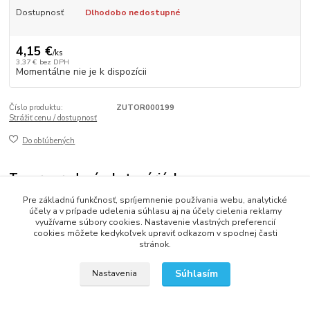
Dostupnosť
Dlhodobo nedostupné
4,15 €
/
ks
3,37 €
bez DPH
Momentálne nie je k dispozícii
Číslo produktu:
ZUTOR000199
Strážiť cenu / dostupnosť
Do obľúbených
Tovar zaradený v kategóriách
Pre základnú funkčnosť, spríjemnenie používania webu, analytické
Mopy
účely a v prípade udelenia súhlasu aj na účely cielenia reklamy
využívame súbory cookies. Nastavenie vlastných preferencií
cookies môžete kedykoľvek upraviť odkazom v spodnej časti
stránok.
2013 - 2025 LOVITECH, s.r.o. - Už 12 rokov s Vami...
Súhlasím
Nastavenia