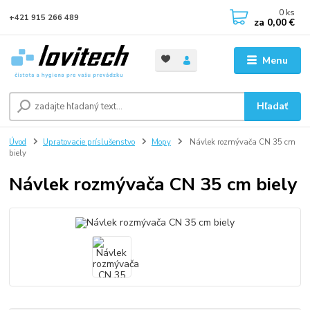
0
ks
+421 915 266 489
za
0,00 €
Menu
Hľadať
Úvod
Upratovacie príslušenstvo
Mopy
Návlek rozmývača CN 35 cm
biely
Návlek rozmývača CN 35 cm biely