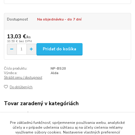
Dostupnosť
Na objednávku - do 7 dní
13,03 €
/
ks
10,59 €
bez DPH
Pridať do košíka
Číslo produktu:
NP-BS20
Výrobca:
Alda
Strážiť cenu / dostupnosť
Do obľúbených
Tovar zaradený v kategóriách
Hotelová kozmetika
Pre základnú funkčnosť, spríjemnenie používania webu, analytické
NATURE PHILOSOPHY
účely a v prípade udelenia súhlasu aj na účely cielenia reklamy
využívame súbory cookies. Nastavenie vlastných preferencií