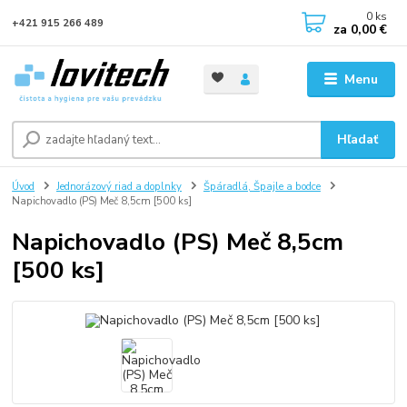
0
ks
+421 915 266 489
za
0,00 €
Menu
Hľadať
Úvod
Jednorázový riad a doplnky
Špáradlá, Špajle a bodce
Napichovadlo (PS) Meč 8,5cm [500 ks]
Napichovadlo (PS) Meč 8,5cm
[500 ks]