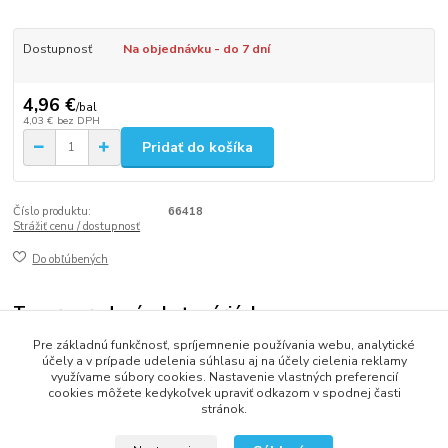
Dostupnosť
Na objednávku - do 7 dní
4,96 €
/
bal
4,03 €
bez DPH
Pridať do košíka
Číslo produktu:
66418
Strážiť cenu / dostupnosť
Do obľúbených
Tovar zaradený v kategóriách
Pre základnú funkčnosť, spríjemnenie používania webu, analytické
Špáradlá, Špajle a bodce
účely a v prípade udelenia súhlasu aj na účely cielenia reklamy
využívame súbory cookies. Nastavenie vlastných preferencií
cookies môžete kedykoľvek upraviť odkazom v spodnej časti
stránok.
2013 - 2025 LOVITECH, s.r.o. - Už 12 rokov s Vami...