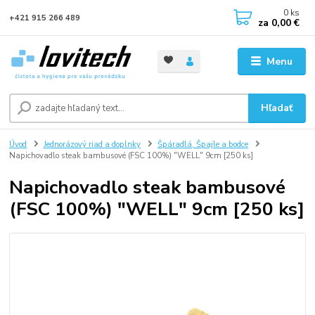
0
ks
+421 915 266 489
za
0,00 €
Menu
Hľadať
Úvod
Jednorázový riad a doplnky
Špáradlá, Špajle a bodce
Napichovadlo steak bambusové (FSC 100%) "WELL" 9cm [250 ks]
Napichovadlo steak bambusové
(FSC 100%) "WELL" 9cm [250 ks]