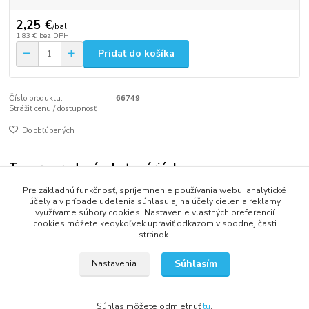
2,25 €
/
bal
1,83 €
bez DPH
Pridať do košíka
Číslo produktu:
66749
Strážiť cenu / dostupnosť
Do obľúbených
Tovar zaradený v kategóriách
Pre základnú funkčnosť, spríjemnenie používania webu, analytické
Špáradlá, Špajle a bodce
účely a v prípade udelenia súhlasu aj na účely cielenia reklamy
využívame súbory cookies. Nastavenie vlastných preferencií
cookies môžete kedykoľvek upraviť odkazom v spodnej časti
stránok.
2013 - 2025 LOVITECH, s.r.o. - Už 12 rokov s Vami...
Súhlasím
Nastavenia
Súhlas môžete odmietnuť
tu
.