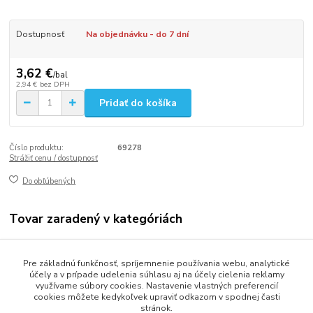
Dostupnosť
Na objednávku - do 7 dní
3,62 €
/
bal
2,94 €
bez DPH
Pridať do košíka
Číslo produktu:
69278
Strážiť cenu / dostupnosť
Do obľúbených
Tovar zaradený v kategóriách
Gastro balenie
Pre základnú funkčnosť, spríjemnenie používania webu, analytické
Fólie a odvinovače
účely a v prípade udelenia súhlasu aj na účely cielenia reklamy
využívame súbory cookies. Nastavenie vlastných preferencií
cookies môžete kedykoľvek upraviť odkazom v spodnej časti
stránok.