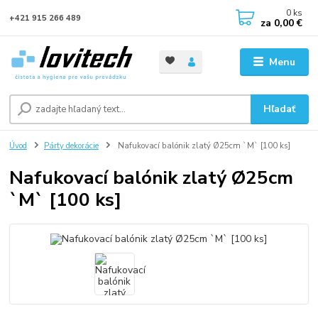
0
ks
+421 915 266 489
za
0,00 €
Menu
Hľadať
Úvod
Párty dekorácie
Nafukovací balónik zlatý Ø25cm `M` [100 ks]
Nafukovací balónik zlatý Ø25cm
`M` [100 ks]