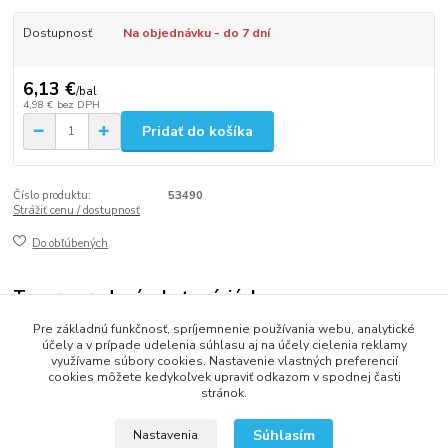
Dostupnosť
Na objednávku - do 7 dní
6,13 €
/
bal
4,98 €
bez DPH
Pridať do košíka
Číslo produktu:
53490
Strážiť cenu / dostupnosť
Do obľúbených
Tovar zaradený v kategóriách
Pre základnú funkčnosť, spríjemnenie používania webu, analytické
Párty dekorácie
účely a v prípade udelenia súhlasu aj na účely cielenia reklamy
využívame súbory cookies. Nastavenie vlastných preferencií
cookies môžete kedykoľvek upraviť odkazom v spodnej časti
stránok.
2013 - 2025 LOVITECH, s.r.o. - Už 12 rokov s Vami...
Súhlasím
Nastavenia