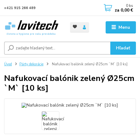
0
ks
+421 915 266 489
za
0,00 €
Menu
Hľadať
Úvod
Párty dekorácie
Nafukovací balónik zelený Ø25cm `M` [10 ks]
Nafukovací balónik zelený Ø25cm
`M` [10 ks]