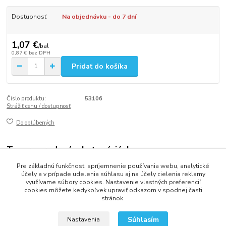
Dostupnosť
Na objednávku - do 7 dní
1,07 €
/
bal
0,87 €
bez DPH
Pridať do košíka
Číslo produktu:
53106
Strážiť cenu / dostupnosť
Do obľúbených
Tovar zaradený v kategóriách
Pre základnú funkčnosť, spríjemnenie používania webu, analytické
Párty dekorácie
účely a v prípade udelenia súhlasu aj na účely cielenia reklamy
využívame súbory cookies. Nastavenie vlastných preferencií
cookies môžete kedykoľvek upraviť odkazom v spodnej časti
stránok.
2013 - 2025 LOVITECH, s.r.o. - Už 12 rokov s Vami...
Súhlasím
Nastavenia