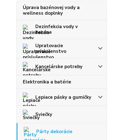
Úprava bazénovej vody a
wellness doplnky
Dezinfekcia vody v
bazéne
Upratovacie
príslušenstvo
Kancelárske potreby
Elektronika a batérie
Lepiace pásky a gumičky
Sviečky
Párty dekorácie