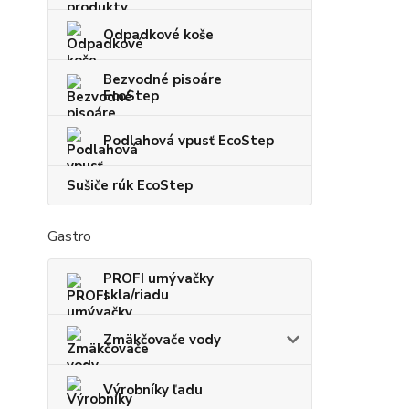
Odpadkové koše
Bezvodné pisoáre
EcoStep
Podlahová vpusť EcoStep
Sušiče rúk EcoStep
Gastro
PROFI umývačky
skla/riadu
Zmäkčovače vody
Výrobníky ľadu