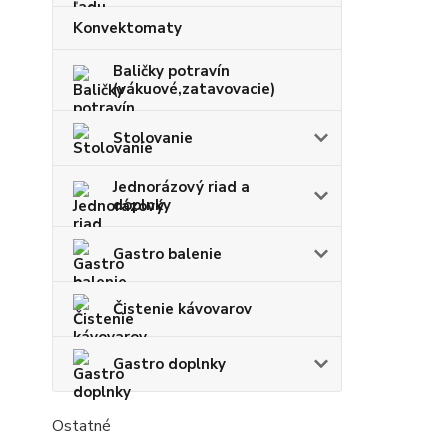
Konvektomaty
Baličky potravín
(vákuové,zatavovacie)
Stolovanie
Jednorázový riad a
doplnky
Gastro balenie
Čistenie kávovarov
Gastro doplnky
Ostatné