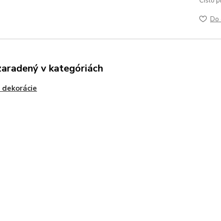
Číslo p
Do 
zaradený v kategóriách
 dekorácie