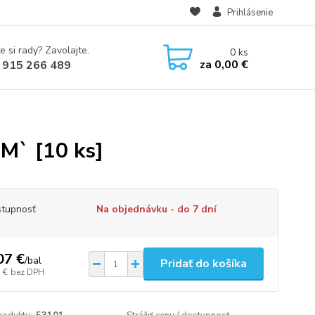
Prihlásenie
e si rady? Zavolajte.
0
ks
za
0,00 €
 915 266 489
M` [10 ks]
tupnosť
Na objednávku - do 7 dní
07 €
/
bal
Pridať do košíka
 €
bez DPH