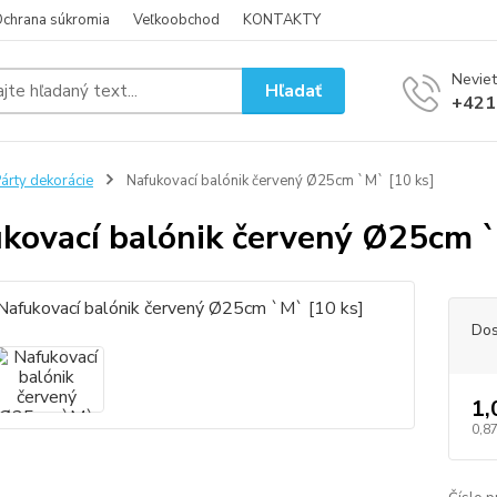
chrana súkromia
Veľkoobchod
KONTAKTY
Neviet
Hľadať
+421
árty dekorácie
Nafukovací balónik červený Ø25cm `M` [10 ks]
kovací balónik červený Ø25cm `
Dos
1,
0,87