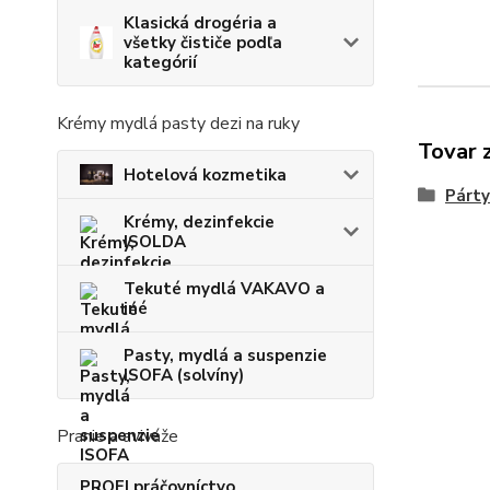
Klasická drogéria a
všetky čističe podľa
kategórií
Krémy mydlá pasty dezi na ruky
Tovar 
Hotelová kozmetika
Párty
Krémy, dezinfekcie
ISOLDA
Tekuté mydlá VAKAVO a
iné
Pasty, mydlá a suspenzie
ISOFA (solvíny)
Pranie a aviváže
PROFI práčovníctvo