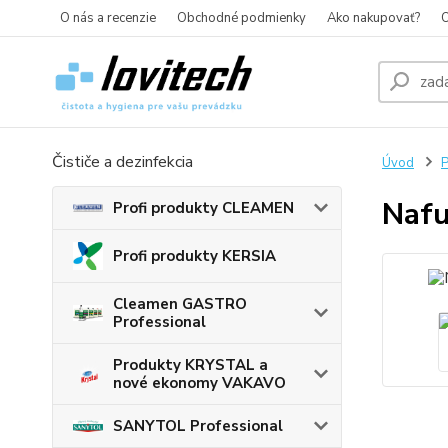
O nás a recenzie
Obchodné podmienky
Ako nakupovať?
O
Čističe a dezinfekcia
Úvod
P
Nafu
Profi produkty CLEAMEN
Profi produkty KERSIA
Cleamen GASTRO
Professional
Produkty KRYSTAL a
nové ekonomy VAKAVO
SANYTOL Professional