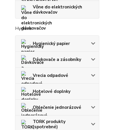
Vône do elektronických
dávkovačov
Hygiena
Hygienický papier
Dávkovače a zásobníky
Vrecia odpadové
Hotelové doplnky
Oblečenie jednorázové
TORK produkty
(spotrebné)