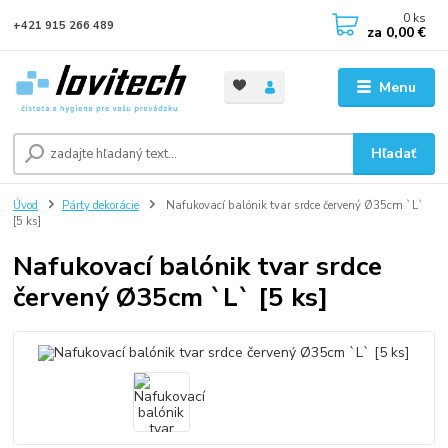
0
ks
+421 915 266 489
za
0,00 €
Menu
Hľadať
Úvod
Párty dekorácie
Nafukovací balónik tvar srdce červený Ø35cm `L`
[5 ks]
Nafukovací balónik tvar srdce
červený Ø35cm `L` [5 ks]