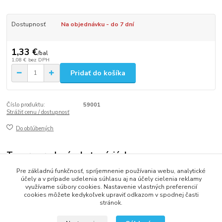
Dostupnosť
Na objednávku - do 7 dní
1,33 €
/
bal
1,08 €
bez DPH
Pridať do košíka
Číslo produktu:
59001
Strážiť cenu / dostupnosť
Do obľúbených
Tovar zaradený v kategóriách
Pre základnú funkčnosť, spríjemnenie používania webu, analytické
Párty dekorácie
účely a v prípade udelenia súhlasu aj na účely cielenia reklamy
využívame súbory cookies. Nastavenie vlastných preferencií
cookies môžete kedykoľvek upraviť odkazom v spodnej časti
stránok.
2013 - 2025 LOVITECH, s.r.o. - Už 12 rokov s Vami...