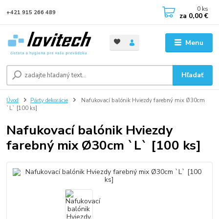
0
ks
+421 915 266 489
za
0,00 €
Menu
Hľadať
Úvod
Párty dekorácie
Nafukovací balónik Hviezdy farebný mix Ø30cm
`L` [100 ks]
Nafukovací balónik Hviezdy
farebný mix Ø30cm `L` [100 ks]