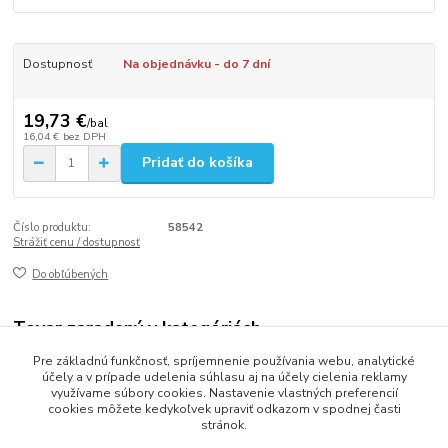
Dostupnosť
Na objednávku - do 7 dní
19,73 €
/
bal
16,04 €
bez DPH
Pridať do košíka
Číslo produktu:
58542
Strážiť cenu / dostupnosť
Do obľúbených
Tovar zaradený v kategóriách
Pre základnú funkčnosť, spríjemnenie používania webu, analytické
Párty dekorácie
účely a v prípade udelenia súhlasu aj na účely cielenia reklamy
využívame súbory cookies. Nastavenie vlastných preferencií
cookies môžete kedykoľvek upraviť odkazom v spodnej časti
stránok.