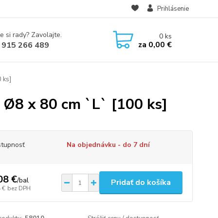
Prihlásenie
e si rady? Zavolajte.
0
ks
za
0,00 €
 915 266 489
 ks]
 Ø8 x 80 cm `L` [100 ks]
tupnosť
Na objednávku - do 7 dní
08 €
/
bal
Pridať do košíka
 €
bez DPH