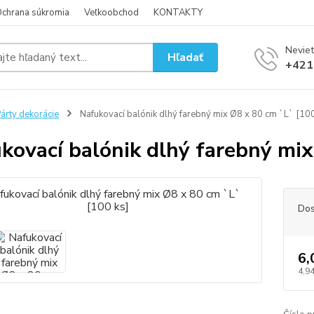
chrana súkromia
Veľkoobchod
KONTAKTY
Neviet
Hľadať
+421
árty dekorácie
Nafukovací balónik dlhý farebný mix Ø8 x 80 cm `L` [100
kovací balónik dlhý farebný mix
Dos
6,
4,94