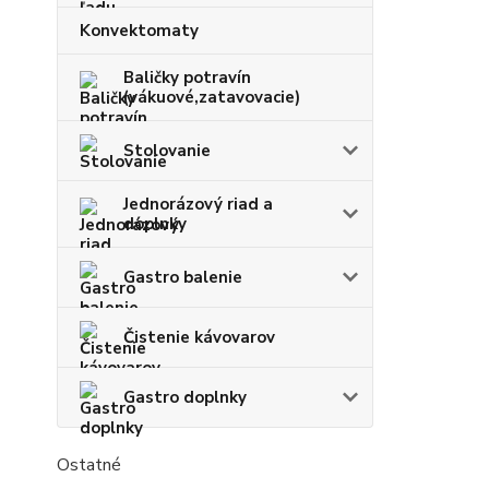
Konvektomaty
Baličky potravín
(vákuové,zatavovacie)
Stolovanie
Jednorázový riad a
doplnky
Gastro balenie
Čistenie kávovarov
Gastro doplnky
Ostatné