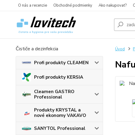
O nás a recenzie
Obchodné podmienky
Ako nakupovať?
O
Čističe a dezinfekcia
Úvod
P
Nafu
Profi produkty CLEAMEN
Profi produkty KERSIA
Cleamen GASTRO
Professional
Produkty KRYSTAL a
nové ekonomy VAKAVO
SANYTOL Professional