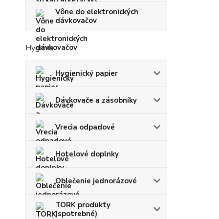
Vône do elektronických
dávkovačov
Hygiena
Hygienický papier
Dávkovače a zásobníky
Vrecia odpadové
Hotelové doplnky
Oblečenie jednorázové
TORK produkty
(spotrebné)