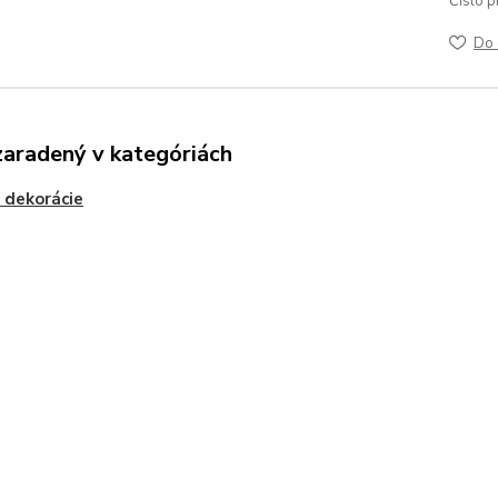
Číslo p
Do 
zaradený v kategóriách
 dekorácie