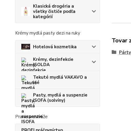
Klasická drogéria a
všetky čističe podľa
kategórií
Krémy mydlá pasty dezi na ruky
Tovar 
Hotelová kozmetika
Párty
Krémy, dezinfekcie
ISOLDA
Tekuté mydlá VAKAVO a
iné
Pasty, mydlá a suspenzie
ISOFA (solvíny)
Pranie a aviváže
PROFI práčovníctvo