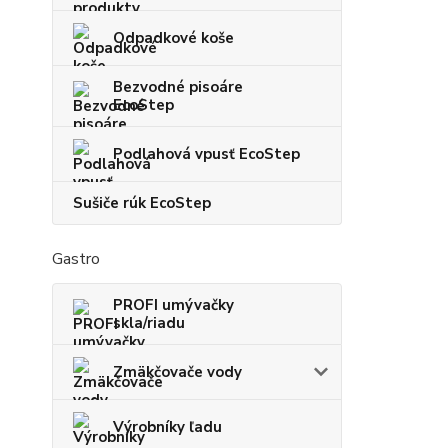
Odpadkové koše
Bezvodné pisoáre
EcoStep
Podlahová vpusť EcoStep
Sušiče rúk EcoStep
Gastro
PROFI umývačky
skla/riadu
Zmäkčovače vody
Výrobníky ľadu