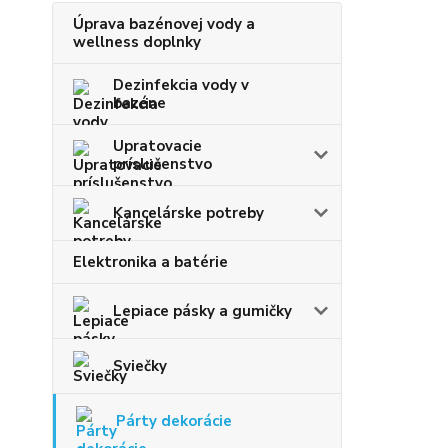
Úprava bazénovej vody a
wellness doplnky
Dezinfekcia vody v
bazéne
Upratovacie
príslušenstvo
Kancelárske potreby
Elektronika a batérie
Lepiace pásky a gumičky
Sviečky
Párty dekorácie