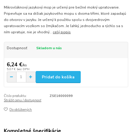
​Mikrovláknový jazykový mop je určený pre bežné mokrý upratovanie.
Pripevňuje sa na držiak jazykového mopu s dvoma tŕňmi, ktoré zapadajú
do otvorov v jazyku. Je určený k použitiu spolu s dvojvedrovým
upratovacím vozíkom so žmýkačom. Je ľahký, jednoducho a rýchlo sa s
ním upratuje, nie je vhodný...
celý popis
Dostupnosť
Skladom u nás
6,24 €
/
ks
5,07 €
bez DPH
Pridať do košíka
Číslo produktu:
ZSE16000099
Strážiť cenu / dostupnosť
Do obľúbených
Kompletné špecifikácie