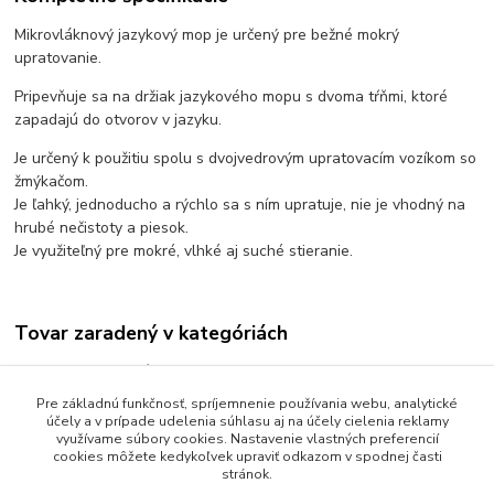
​Mikrovláknový jazykový mop je určený pre bežné mokrý
upratovanie.
Pripevňuje sa na držiak jazykového mopu s dvoma tŕňmi, ktoré
zapadajú do otvorov v jazyku.
Je určený k použitiu spolu s dvojvedrovým upratovacím vozíkom so
žmýkačom.
Je ľahký, jednoducho a rýchlo sa s ním upratuje, nie je vhodný na
hrubé nečistoty a piesok.
Je využiteľný pre mokré, vlhké aj suché stieranie.
Tovar zaradený v kategóriách
Upratovacie príslušenstvo
Pre základnú funkčnosť, spríjemnenie používania webu, analytické
Mopy
účely a v prípade udelenia súhlasu aj na účely cielenia reklamy
využívame súbory cookies. Nastavenie vlastných preferencií
cookies môžete kedykoľvek upraviť odkazom v spodnej časti
stránok.