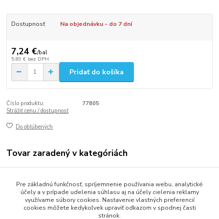
Dostupnosť
Na objednávku - do 7 dní
7,24 €
/
bal
5,89 €
bez DPH
Pridať do košíka
Číslo produktu:
77805
Strážiť cenu / dostupnosť
Do obľúbených
Tovar zaradený v kategóriách
Gastro balenie
Pre základnú funkčnosť, spríjemnenie používania webu, analytické
Misky a vaničky
účely a v prípade udelenia súhlasu aj na účely cielenia reklamy
využívame súbory cookies. Nastavenie vlastných preferencií
cookies môžete kedykoľvek upraviť odkazom v spodnej časti
stránok.