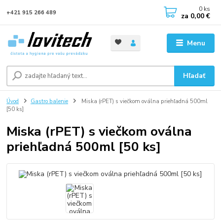
0
ks
+421 915 266 489
za
0,00 €
Menu
Hľadať
Úvod
Gastro balenie
Miska (rPET) s viečkom oválna priehľadná 500ml
[50 ks]
Miska (rPET) s viečkom oválna
priehľadná 500ml [50 ks]