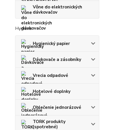
Vône do elektronických
dávkovačov
Hygiena
Hygienický papier
Dávkovače a zásobníky
Vrecia odpadové
Hotelové doplnky
Oblečenie jednorázové
TORK produkty
(spotrebné)