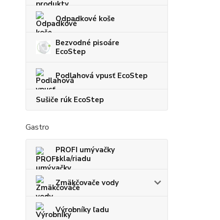
Odpadkové koše
Bezvodné pisoáre
EcoStep
Podlahová vpusť EcoStep
Sušiče rúk EcoStep
Gastro
PROFI umývačky
skla/riadu
Zmäkčovače vody
Výrobníky ľadu