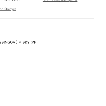
roduktu:
PP511
Strážiť cenu / dostupnosť
obľúbených
SSINGOVÉ MISKY (PP)