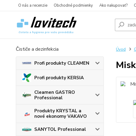
O nás a recenzie
Obchodné podmienky
Ako nakupovať?
O
Čističe a dezinfekcia
Úvod
G
Misk
Profi produkty CLEAMEN
Profi produkty KERSIA
Cleamen GASTRO
Professional
Produkty KRYSTAL a
nové ekonomy VAKAVO
SANYTOL Professional