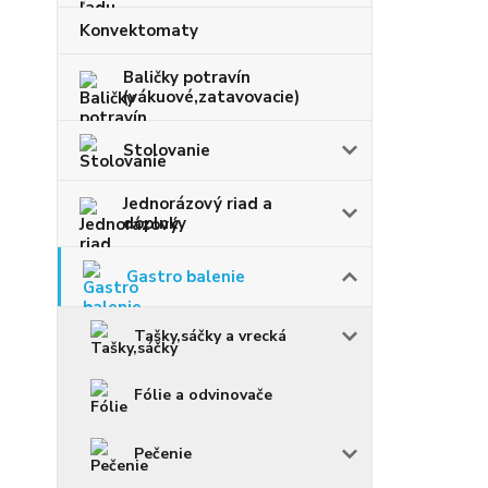
Konvektomaty
Baličky potravín
(vákuové,zatavovacie)
Stolovanie
Jednorázový riad a
doplnky
Gastro balenie
Tašky,sáčky a vrecká
Fólie a odvinovače
Pečenie