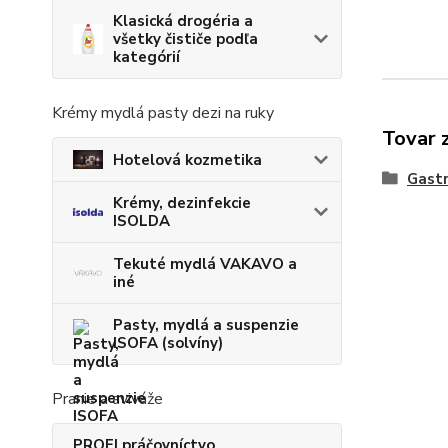
Klasická drogéria a
všetky čističe podľa
kategórií
Krémy mydlá pasty dezi na ruky
Tovar 
Hotelová kozmetika
Gastr
Krémy, dezinfekcie
ISOLDA
Tekuté mydlá VAKAVO a
iné
Pasty, mydlá a suspenzie
ISOFA (solvíny)
Pranie a aviváže
PROFI práčovníctvo