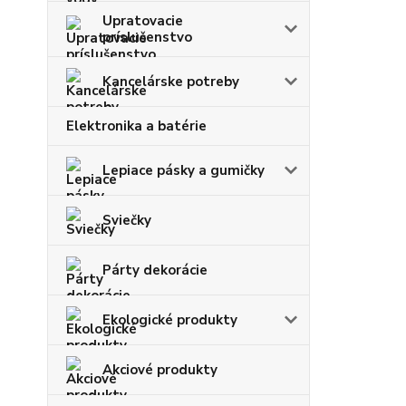
Upratovacie
príslušenstvo
Kancelárske potreby
Elektronika a batérie
Lepiace pásky a gumičky
Sviečky
Párty dekorácie
Ekologické produkty
Akciové produkty