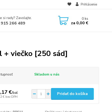
Prihlásenie
e si rady? Zavolajte.
0
ks
za
0,00 €
 915 266 489
 + viečko [250 sád]
tupnosť
Skladom u nás
,17 €
/
bal
Pridať do košíka
52 €
bez DPH