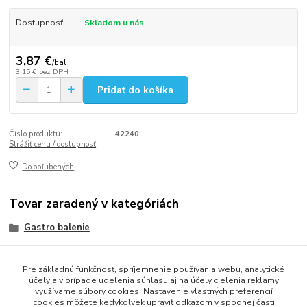
Dostupnosť
Skladom u nás
3,87 €
/
bal
3,15 €
bez DPH
Pridať do košíka
Číslo produktu:
42240
Strážiť cenu / dostupnosť
Do obľúbených
Tovar zaradený v kategóriách
Gastro balenie
ECO jednorazový riad
Pre základnú funkčnosť, spríjemnenie používania webu, analytické
BIO BOXY Z CUKROVEJ TRSTINY
účely a v prípade udelenia súhlasu aj na účely cielenia reklamy
využívame súbory cookies. Nastavenie vlastných preferencií
cookies môžete kedykoľvek upraviť odkazom v spodnej časti