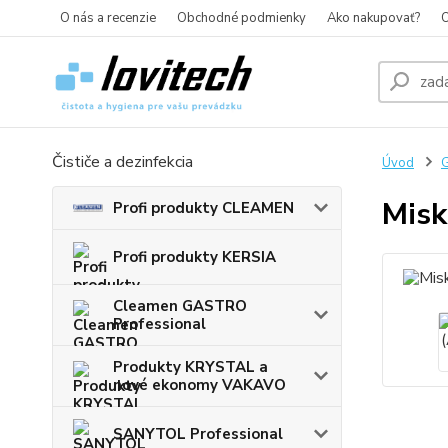
O nás a recenzie
Obchodné podmienky
Ako nakupovať?
O
Čističe a dezinfekcia
Úvod
G
Misk
Profi produkty CLEAMEN
Profi produkty KERSIA
Cleamen GASTRO
Professional
Produkty KRYSTAL a
nové ekonomy VAKAVO
SANYTOL Professional