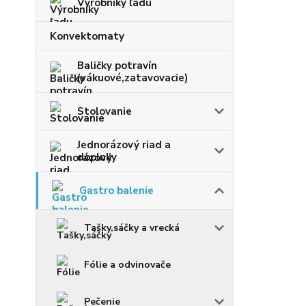
Výrobníky ľadu
Konvektomaty
Baličky potravín
(vákuové,zatavovacie)
Stolovanie
Jednorázový riad a
doplnky
Gastro balenie
Tašky,sáčky a vrecká
Fólie a odvinovače
Pečenie