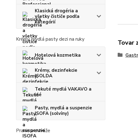
Klasická drogéria a
všetky čističe podľa
kategórií
Krémy mydlá pasty dezi na ruky
Tovar 
Hotelová kozmetika
Gastr
Krémy, dezinfekcie
ISOLDA
Tekuté mydlá VAKAVO a
iné
Pasty, mydlá a suspenzie
ISOFA (solvíny)
Pranie a aviváže