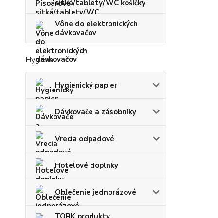
sitká/tablety/WC košíčky
Vône do elektronických
dávkovačov
Hygiena
Hygienický papier
Dávkovače a zásobníky
Vrecia odpadové
Hotelové doplnky
Oblečenie jednorázové
TORK produkty