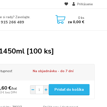
Prihlásenie
e si rady? Zavolajte.
0
ks
za
0,00 €
 915 266 489
1450ml [100 ks]
tupnosť
Na objednávku - do 7 dní
,60 €
/
bal
Pridať do košíka
63 €
bez DPH