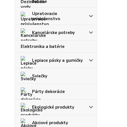
bazéne
Upratovacie
príslušenstvo
Kancelárske potreby
Elektronika a batérie
Lepiace pásky a gumičky
Sviečky
Párty dekorácie
Ekologické produkty
Akciové produkty