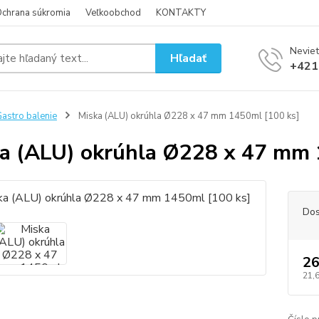
chrana súkromia
Veľkoobchod
KONTAKTY
Neviet
Hľadať
+421
astro balenie
Miska (ALU) okrúhla Ø228 x 47 mm 1450ml [100 ks]
a (ALU) okrúhla Ø228 x 47 mm 
Dos
26
21,