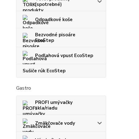
(spotrebné)
Odpadkové koše
Bezvodné pisoáre
EcoStep
Podlahová vpusť EcoStep
Sušiče rúk EcoStep
Gastro
PROFI umývačky
skla/riadu
Zmäkčovače vody