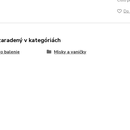
Číslo p
Do 
zaradený v kategóriách
o balenie
Misky a vaničky