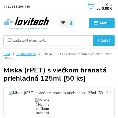
0
ks
+421 915 266 489
za
0,00 €
Menu
Hľadať
Úvod
Gastro balenie
Miska (rPET) s viečkom hranatá priehľadná 125ml
[50 ks]
Miska (rPET) s viečkom hranatá
priehľadná 125ml [50 ks]