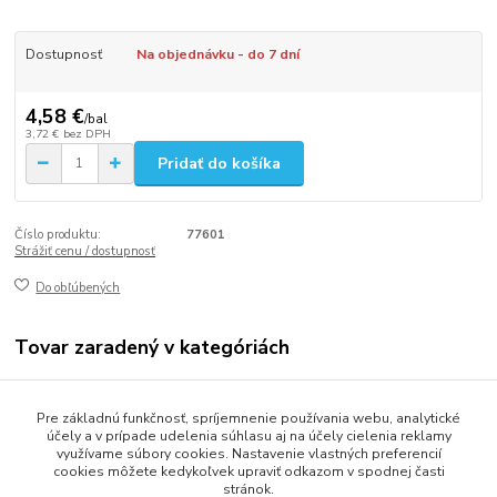
Dostupnosť
Na objednávku - do 7 dní
4,58 €
/
bal
3,72 €
bez DPH
Pridať do košíka
Číslo produktu:
77601
Strážiť cenu / dostupnosť
Do obľúbených
Tovar zaradený v kategóriách
Gastro balenie
Pre základnú funkčnosť, spríjemnenie používania webu, analytické
Misky a vaničky
účely a v prípade udelenia súhlasu aj na účely cielenia reklamy
využívame súbory cookies. Nastavenie vlastných preferencií
cookies môžete kedykoľvek upraviť odkazom v spodnej časti
stránok.