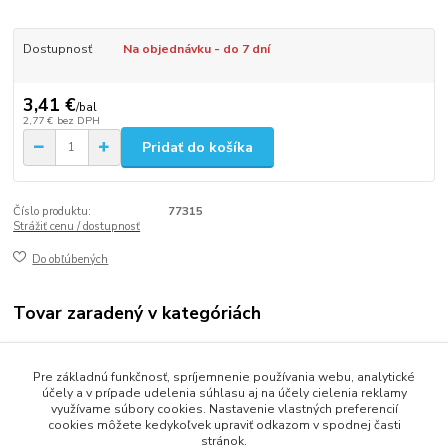
Dostupnosť
Na objednávku - do 7 dní
3,41 €
/
bal
2,77 €
bez DPH
Pridať do košíka
Číslo produktu:
77315
Strážiť cenu / dostupnosť
Do obľúbených
Tovar zaradený v kategóriách
Gastro balenie
Pre základnú funkčnosť, spríjemnenie používania webu, analytické
Misky a vaničky
účely a v prípade udelenia súhlasu aj na účely cielenia reklamy
využívame súbory cookies. Nastavenie vlastných preferencií
cookies môžete kedykoľvek upraviť odkazom v spodnej časti
stránok.