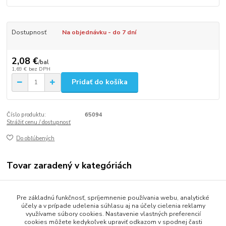
Dostupnosť
Na objednávku - do 7 dní
2,08 €
/
bal
1,69 €
bez DPH
Pridať do košíka
Číslo produktu:
65094
Strážiť cenu / dostupnosť
Do obľúbených
Tovar zaradený v kategóriách
Gastro balenie
Pre základnú funkčnosť, spríjemnenie používania webu, analytické
Misky a vaničky
účely a v prípade udelenia súhlasu aj na účely cielenia reklamy
využívame súbory cookies. Nastavenie vlastných preferencií
cookies môžete kedykoľvek upraviť odkazom v spodnej časti