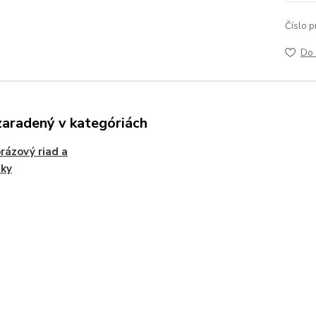
Číslo p
Do 
zaradený v kategóriách
rázový riad a
nky