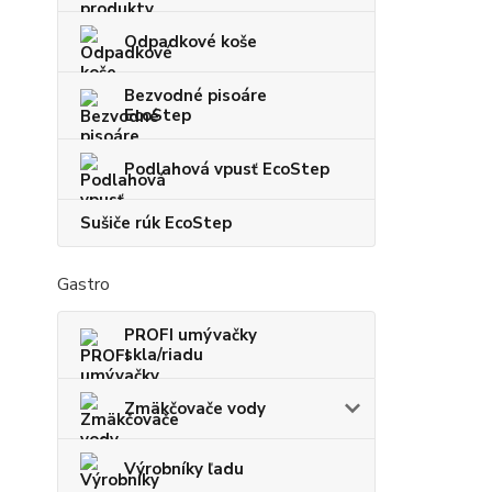
Odpadkové koše
Bezvodné pisoáre
EcoStep
Podlahová vpusť EcoStep
Sušiče rúk EcoStep
Gastro
PROFI umývačky
skla/riadu
Zmäkčovače vody
Výrobníky ľadu