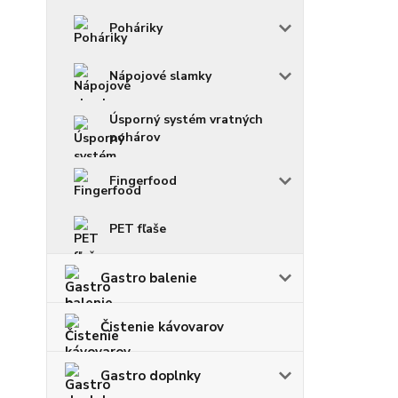
Poháriky
Nápojové slamky
Úsporný systém vratných
pohárov
Fingerfood
PET fľaše
Gastro balenie
Čistenie kávovarov
Gastro doplnky