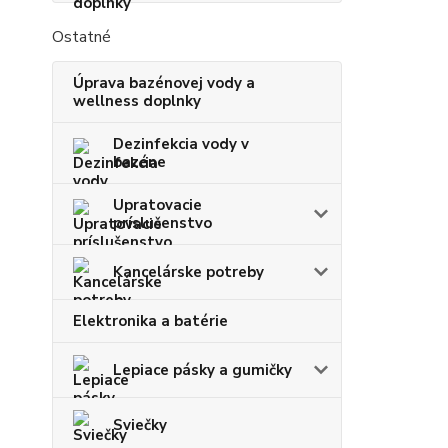
Ostatné
Úprava bazénovej vody a
wellness doplnky
Dezinfekcia vody v
bazéne
Upratovacie
príslušenstvo
Kancelárske potreby
Elektronika a batérie
Lepiace pásky a gumičky
Sviečky