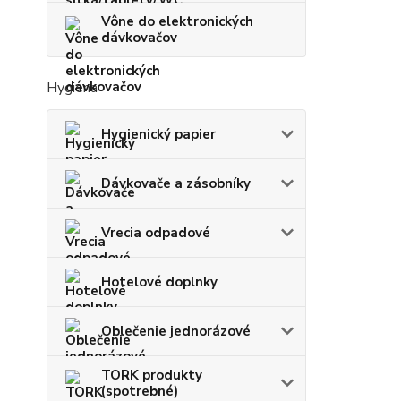
Vône do elektronických
dávkovačov
Hygiena
Hygienický papier
Dávkovače a zásobníky
Vrecia odpadové
Hotelové doplnky
Oblečenie jednorázové
TORK produkty
(spotrebné)