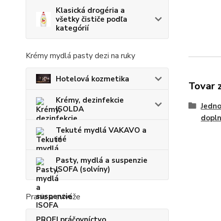
Klasická drogéria a
všetky čističe podľa
kategórií
Krémy mydlá pasty dezi na ruky
Hotelová kozmetika
Tovar 
Krémy, dezinfekcie
Jedno
ISOLDA
dopl
Tekuté mydlá VAKAVO a
iné
Pasty, mydlá a suspenzie
ISOFA (solvíny)
Pranie a aviváže
PROFI práčovníctvo