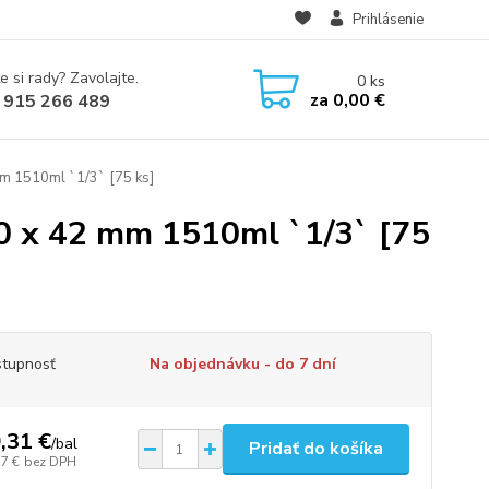
Prihlásenie
e si rady? Zavolajte.
0
ks
za
0,00 €
 915 266 489
mm 1510ml `1/3` [75 ks]
60 x 42 mm 1510ml `1/3` [75
tupnosť
Na objednávku - do 7 dní
,31 €
/
bal
Pridať do košíka
77 €
bez DPH