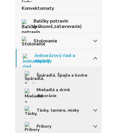
Konvektomaty
Baličky potravín
(vákuové,zatavovacie)
Stolovanie
Jednorázový riad a
doplnky
Špáradlá, Špajle a bodce
Miešadlá a drink
dekorácie
Tácky, taniere, misky
Príbory