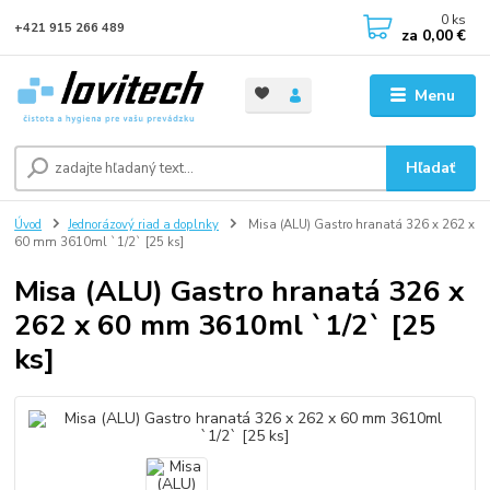
0
ks
+421 915 266 489
za
0,00 €
Menu
Hľadať
Úvod
Jednorázový riad a doplnky
Misa (ALU) Gastro hranatá 326 x 262 x
60 mm 3610ml `1/2` [25 ks]
Misa (ALU) Gastro hranatá 326 x
262 x 60 mm 3610ml `1/2` [25
ks]