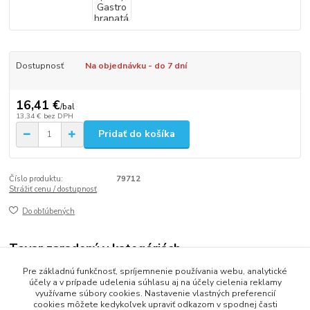
Dostupnosť
Na objednávku - do 7 dní
16,41 €
/
bal
13,34 €
bez DPH
Pridať do košíka
Číslo produktu:
79712
Strážiť cenu / dostupnosť
Do obľúbených
Tovar zaradený v kategóriách
Pre základnú funkčnosť, spríjemnenie používania webu, analytické
Jednorázový riad a doplnky
účely a v prípade udelenia súhlasu aj na účely cielenia reklamy
využívame súbory cookies. Nastavenie vlastných preferencií
cookies môžete kedykoľvek upraviť odkazom v spodnej časti