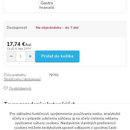
Dostupnosť
Na objednávku - do 7 dní
17,74 €
/
bal
14,42 €
bez DPH
Pridať do košíka
Číslo produktu:
79701
Strážiť cenu / dostupnosť
Do obľúbených
Tovar zaradený v kategóriách
Pre základnú funkčnosť, spríjemnenie používania webu, analytické
Jednorázový riad a doplnky
účely a v prípade udelenia súhlasu aj na účely cielenia reklamy
využívame súbory cookies. Nastavenie vlastných preferencií
cookies môžete kedykoľvek upraviť odkazom v spodnej časti