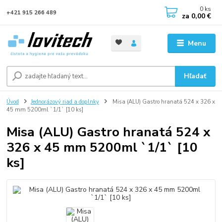
0
ks
+421 915 266 489
za
0,00 €
Menu
Hľadať
Úvod
Jednorázový riad a doplnky
Misa (ALU) Gastro hranatá 524 x 326 x
45 mm 5200ml `1/1` [10 ks]
Misa (ALU) Gastro hranatá 524 x
326 x 45 mm 5200ml `1/1` [10
ks]