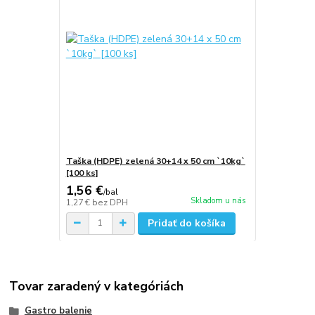
Taška (HDPE) zelená 30+14 x 50 cm `10kg`
[100 ks]
1,56 €
/
bal
Skladom u nás
1,27 €
bez DPH
Pridať do košíka
Tovar zaradený v kategóriách
Gastro balenie