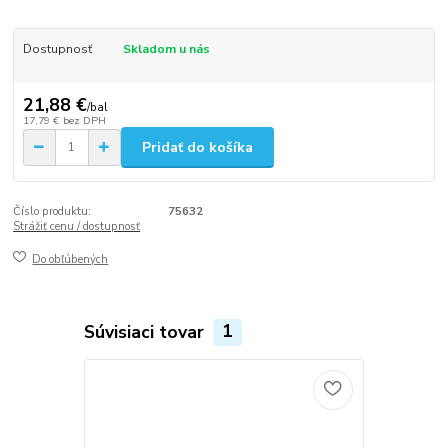
Dostupnosť
Skladom u nás
21,88 €
/
bal
17,79 €
bez DPH
Pridať do košíka
Číslo produktu:
75632
Strážiť cenu / dostupnosť
Do obľúbených
Súvisiaci tovar
1