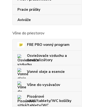
Pracie prášky
Aviváže
Vône do priestorov
FRE PRO vonný program
Osviežovače vzduchu a
neutralizátory
Vonné oleje a esencie
Vône do vysávačov
Pisoárové
sitká/tablety/WC košíčky