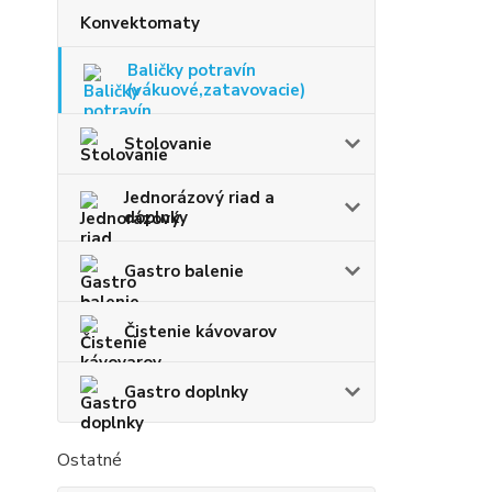
Konvektomaty
Baličky potravín
(vákuové,zatavovacie)
Stolovanie
Jednorázový riad a
doplnky
Gastro balenie
Čistenie kávovarov
Gastro doplnky
Ostatné