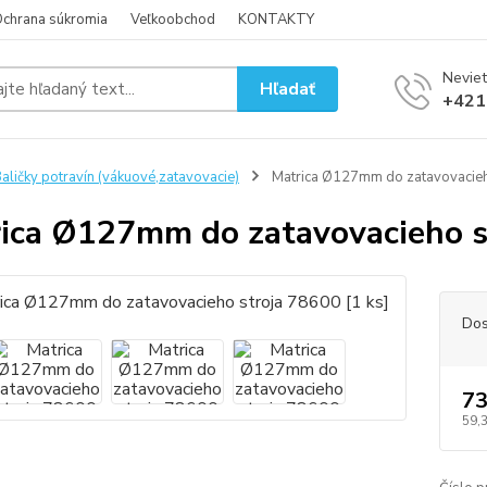
chrana súkromia
Veľkoobchod
KONTAKTY
Neviet
Hľadať
+421
aličky potravín (vákuové,zatavovacie)
Matrica Ø127mm do zatavovacieho
ica Ø127mm do zatavovacieho st
Dos
73
59,