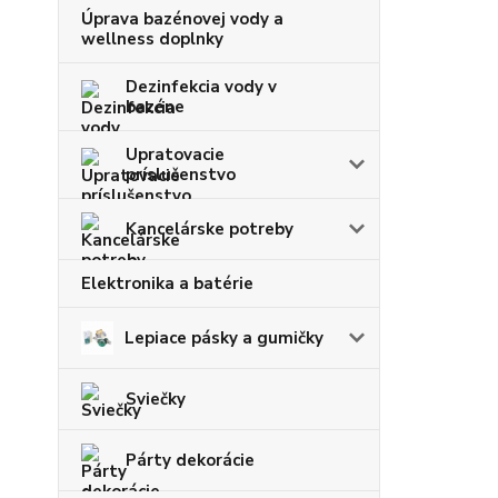
Úprava bazénovej vody a
wellness doplnky
Dezinfekcia vody v
bazéne
Upratovacie
príslušenstvo
Kancelárske potreby
Elektronika a batérie
Lepiace pásky a gumičky
Sviečky
Párty dekorácie