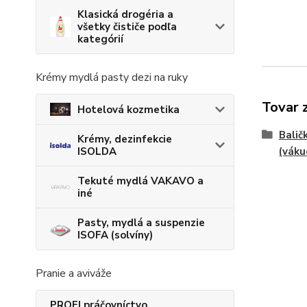
Klasická drogéria a
všetky čističe podľa
kategórií
Krémy mydlá pasty dezi na ruky
Tovar 
Hotelová kozmetika
Balič
Krémy, dezinfekcie
(váku
ISOLDA
Tekuté mydlá VAKAVO a
iné
Pasty, mydlá a suspenzie
ISOFA (solvíny)
Pranie a aviváže
PROFI práčovníctvo