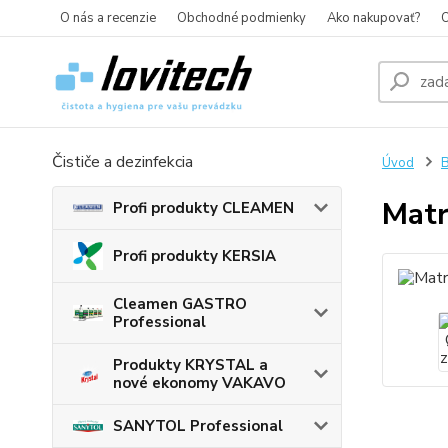
O nás a recenzie
Obchodné podmienky
Ako nakupovať?
O
Čističe a dezinfekcia
Úvod
B
Matr
Profi produkty CLEAMEN
Profi produkty KERSIA
Cleamen GASTRO
Professional
Produkty KRYSTAL a
nové ekonomy VAKAVO
SANYTOL Professional