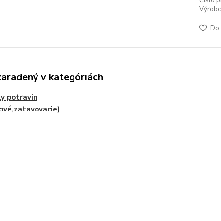
Číslo p
Výrobc
Do 
zaradený v kategóriách
ky potravín
ové,zatavovacie)