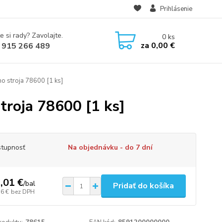
Prihlásenie
e si rady? Zavolajte.
0
ks
za
0,00 €
 915 266 489
 stroja 78600 [1 ks]
roja 78600 [1 ks]
tupnosť
Na objednávku - do 7 dní
,01 €
/
bal
Pridať do košíka
36 €
bez DPH