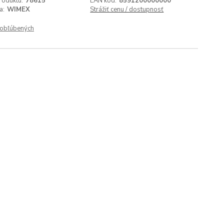
roduktu:
78615
EAN kód:
8591200000000
a:
WIMEX
Strážiť cenu / dostupnosť
obľúbených