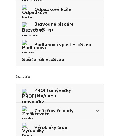
Odpadkové koše
Bezvodné pisoáre
EcoStep
Podlahová vpusť EcoStep
Sušiče rúk EcoStep
Gastro
PROFI umývačky
skla/riadu
Zmäkčovače vody
Výrobníky ľadu