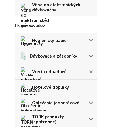
Vône do elektronických
dávkovačov
Hygiena
Hygienický papier
Dávkovače a zásobníky
Vrecia odpadové
Hotelové doplnky
Oblečenie jednorázové
TORK produkty
(spotrebné)