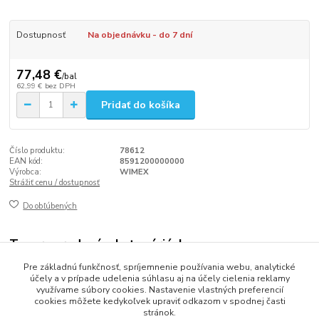
Dostupnosť
Na objednávku - do 7 dní
77,48 €
/
bal
62,99 €
bez DPH
Pridať do košíka
Číslo produktu:
78612
EAN kód:
8591200000000
Výrobca:
WIMEX
Strážiť cenu / dostupnosť
Do obľúbených
Tovar zaradený v kategóriách
Pre základnú funkčnosť, spríjemnenie používania webu, analytické
Baličky potravín (vákuové,zatavovacie)
účely a v prípade udelenia súhlasu aj na účely cielenia reklamy
využívame súbory cookies. Nastavenie vlastných preferencií
cookies môžete kedykoľvek upraviť odkazom v spodnej časti
stránok.