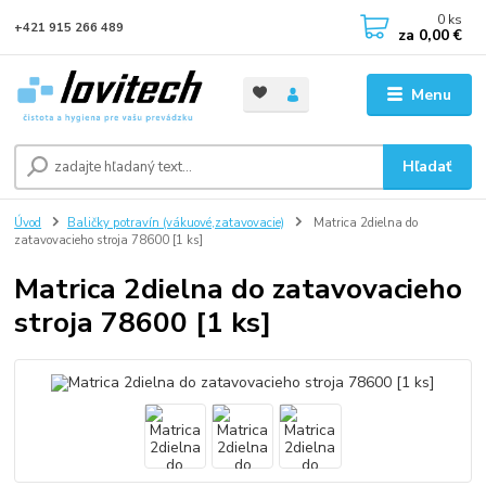
0
ks
+421 915 266 489
za
0,00 €
Menu
Hľadať
Úvod
Baličky potravín (vákuové,zatavovacie)
Matrica 2dielna do
zatavovacieho stroja 78600 [1 ks]
Matrica 2dielna do zatavovacieho
stroja 78600 [1 ks]