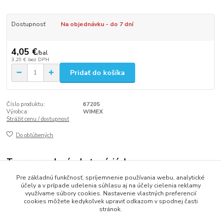
Dostupnosť
Na objednávku - do 7 dní
4,05 €
/
bal
3,29 €
bez DPH
Pridať do košíka
Číslo produktu:
67205
Výrobca:
WIMEX
Strážiť cenu / dostupnosť
Do obľúbených
Tovar zaradený v kategóriách
Pre základnú funkčnosť, spríjemnenie používania webu, analytické
ŠPECIÁLNE LEPIACE PÁSKY
účely a v prípade udelenia súhlasu aj na účely cielenia reklamy
využívame súbory cookies. Nastavenie vlastných preferencií
cookies môžete kedykoľvek upraviť odkazom v spodnej časti
stránok.