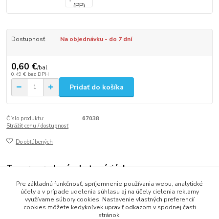
Dostupnosť
Na objednávku - do 7 dní
0,60 €
/
bal
0,49 €
bez DPH
Pridať do košíka
Číslo produktu:
67038
Strážiť cenu / dostupnosť
Do obľúbených
Tovar zaradený v kategóriách
Pre základnú funkčnosť, spríjemnenie používania webu, analytické
LEPIACE PÁSKY
účely a v prípade udelenia súhlasu aj na účely cielenia reklamy
využívame súbory cookies. Nastavenie vlastných preferencií
cookies môžete kedykoľvek upraviť odkazom v spodnej časti
stránok.