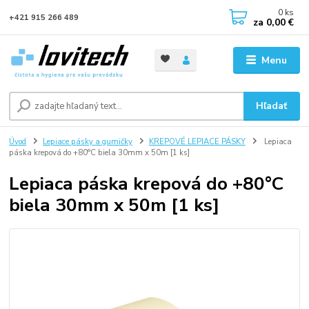
0
ks
+421 915 266 489
za
0,00 €
Menu
Hľadať
Úvod
Lepiace pásky a gumičky
KREPOVÉ LEPIACE PÁSKY
Lepiaca
páska krepová do +80°C biela 30mm x 50m [1 ks]
Lepiaca páska krepová do +80°C
biela 30mm x 50m [1 ks]