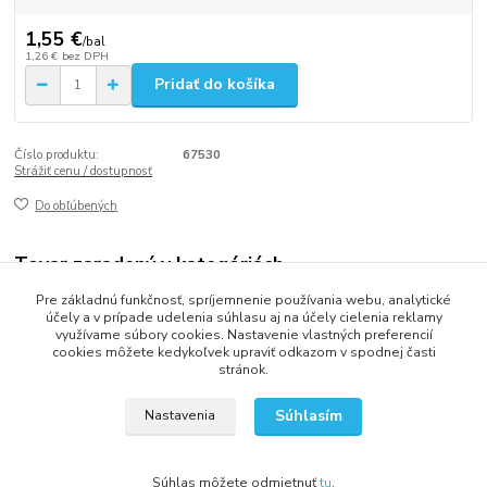
1,55 €
/
bal
1,26 €
bez DPH
Pridať do košíka
Číslo produktu:
67530
Strážiť cenu / dostupnosť
Do obľúbených
Tovar zaradený v kategóriách
Pre základnú funkčnosť, spríjemnenie používania webu, analytické
KREPOVÉ LEPIACE PÁSKY
účely a v prípade udelenia súhlasu aj na účely cielenia reklamy
využívame súbory cookies. Nastavenie vlastných preferencií
cookies môžete kedykoľvek upraviť odkazom v spodnej časti
stránok.
2013 - 2025 LOVITECH, s.r.o. - Už 12 rokov s Vami...
Súhlasím
Nastavenia
Súhlas môžete odmietnuť
tu
.