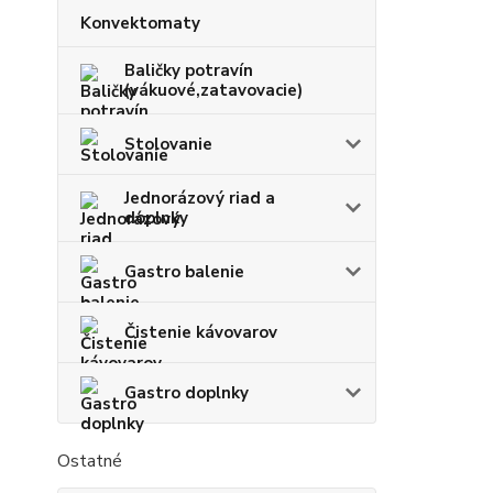
Konvektomaty
Baličky potravín
(vákuové,zatavovacie)
Stolovanie
Jednorázový riad a
doplnky
Gastro balenie
Čistenie kávovarov
Gastro doplnky
Ostatné