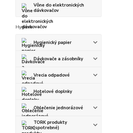
Vône do elektronických
dávkovačov
Hygiena
Hygienický papier
Dávkovače a zásobníky
Vrecia odpadové
Hotelové doplnky
Oblečenie jednorázové
TORK produkty
(spotrebné)