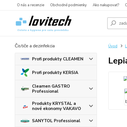
O nás a recenzie
Obchodné podmienky
Ako nakupovať?
O
Čističe a dezinfekcia
Úvod
L
Lepi
Profi produkty CLEAMEN
Profi produkty KERSIA
Cleamen GASTRO
Professional
Produkty KRYSTAL a
nové ekonomy VAKAVO
SANYTOL Professional