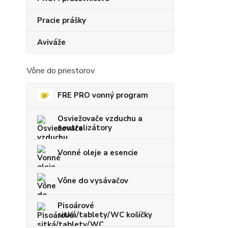
Pracie prášky
Aviváže
Vône do priestorov
FRE PRO vonný program
Osviežovače vzduchu a
neutralizátory
Vonné oleje a esencie
Vône do vysávačov
Pisoárové
sitká/tablety/WC košíčky