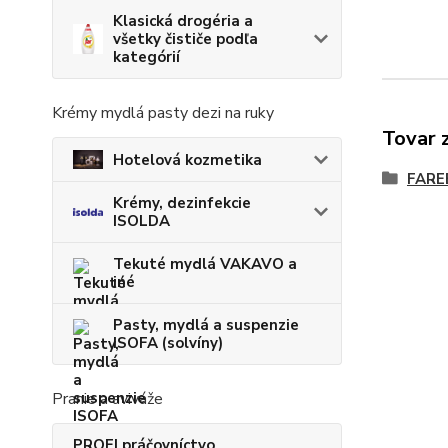
Klasická drogéria a
všetky čističe podľa
kategórií
Krémy mydlá pasty dezi na ruky
Tovar 
Hotelová kozmetika
FARE
Krémy, dezinfekcie
ISOLDA
Tekuté mydlá VAKAVO a
iné
Pasty, mydlá a suspenzie
ISOFA (solvíny)
Pranie a aviváže
PROFI práčovníctvo