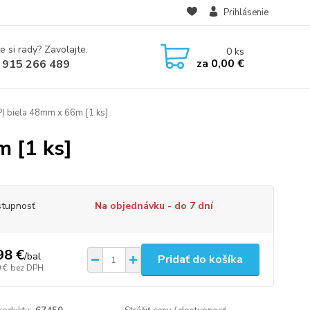
Prihlásenie
e si rady? Zavolajte.
0
ks
za
0,00 €
 915 266 489
P) biela 48mm x 66m [1 ks]
m [1 ks]
tupnosť
Na objednávku - do 7 dní
98 €
/
bal
Pridať do košíka
 €
bez DPH