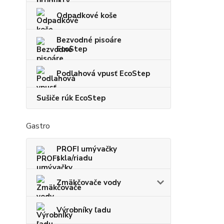
Odpadkové koše
Bezvodné pisoáre
EcoStep
Podlahová vpusť EcoStep
Sušiče rúk EcoStep
Gastro
PROFI umývačky
skla/riadu
Zmäkčovače vody
Výrobníky ľadu