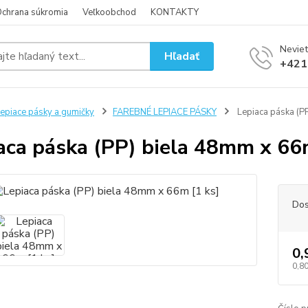
chrana súkromia
Veľkoobchod
KONTAKTY
Neviet
Hľadať
+421
epiace pásky a gumičky
FAREBNÉ LEPIACE PÁSKY
Lepiaca páska (P
aca páska (PP) biela 48mm x 66
Dos
0,
0,80