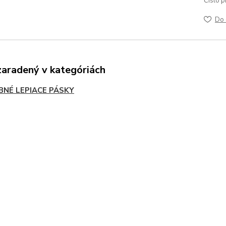
Číslo p
Do 
zaradený v kategóriách
BNÉ LEPIACE PÁSKY