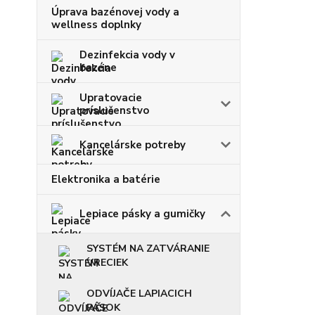
Úprava bazénovej vody a
wellness doplnky
Dezinfekcia vody v
bazéne
Upratovacie
príslušenstvo
Kancelárske potreby
Elektronika a batérie
Lepiace pásky a gumičky
SYSTÉM NA ZATVÁRANIE
VRECIEK
ODVÍJAČE LAPIACICH
PÁSOK